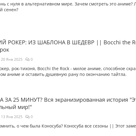
знь с нуля в альтернативном мире. Зачем смотреть это аниме?
й сенен?
 РОКЕР: ИЗ ШАБЛОНА В ШЕДЕВР || Bocchi the R
 рок
20 Янв 2025
0
кер, рок-тихоня, Bocchi the Rock - милое аниме, способное скр
ом аниме и оставить душевную рану по окончанию тайтла.
 ЗА 25 МИНУТ? Вся экранизированная история "Э
льный мир!"
13 Янв 2025
0
мнить, о чем была Коносуба? Коносуба все сезоны || Этот за