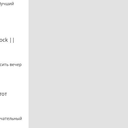
 Лучший
ock ||
асить вечер
тот
мечательный