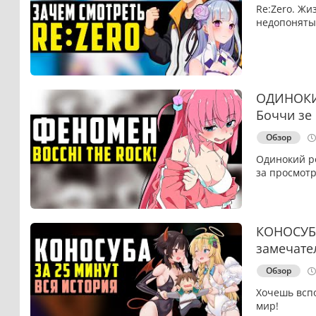
Re:Zero. Жи
недопоняты
ОДИНОКИЙ
Боччи зе
Обзор
Одинокий ро
за просмотр
КОНОСУБА
замечате
Обзор
Хочешь вспо
мир!