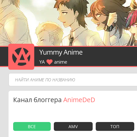
Канал блоггера
AnimeDeD
ВСЕ
AMV
ТОП