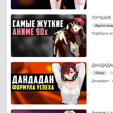
ЛУЧШИЕ 
Другие вид
Подборка ан
ДАНДАДАН
Обзор
Дандадан -
Аниме с 