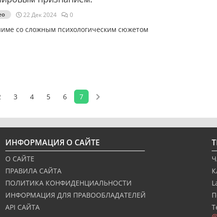
ео
22 Дек 2024
0
ниме со сложным психологическим сюжетом
2
3
4
5
6
7
ИНФОРМАЦИЯ О САЙТЕ
О САЙТЕ
Ч
ПРАВИЛА САЙТА
К
ПОЛИТИКА КОНФИДЕНЦИАЛЬНОСТИ
L
ИНФОРМАЦИЯ ДЛЯ ПРАВООБЛАДАТЕЛЕЙ
П
API САЙТА
Т
@