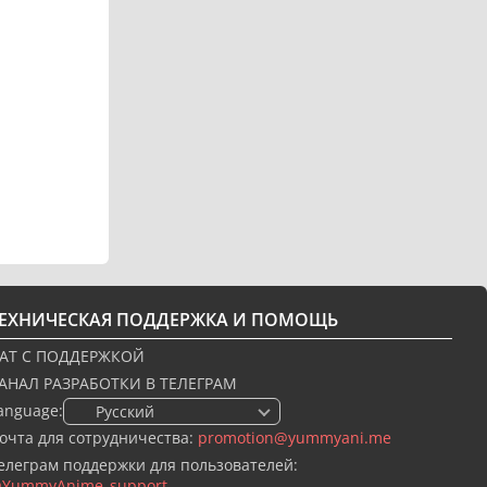
ТЕХНИЧЕСКАЯ ПОДДЕРЖКА И ПОМОЩЬ
АТ С ПОДДЕРЖКОЙ
АНАЛ РАЗРАБОТКИ В ТЕЛЕГРАМ
anguage:
🇷🇺 Русский
очта для сотрудничества:
promotion@yummyani.me
елеграм поддержки для пользователей:
YummyAnime_support