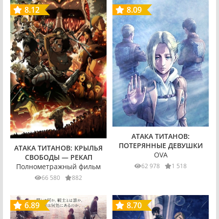
8.12
8.09
АТАКА ТИТАНОВ:
ПОТЕРЯННЫЕ ДЕВУШКИ
АТАКА ТИТАНОВ: КРЫЛЬЯ
OVA
СВОБОДЫ — РЕКАП
62 978
1 518
Полнометражный фильм
66 580
882
6.89
8.70