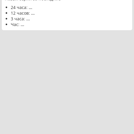
24 часа:
...
12 часов:
...
3 часа:
...
Час:
...