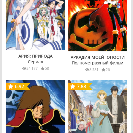
АРИЯ: ПРИРОДА
АРКАДИЯ МОЕЙ ЮНОСТИ
Сериал
Полнометражный фильм
24 177
58
8 581
26
6.92
7.88