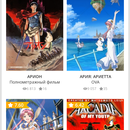
АРИОН
АРИЯ: АРИЕТТА
Полнометражный фильм
OVA
6 813
16
9 057
35
7.60
6.42