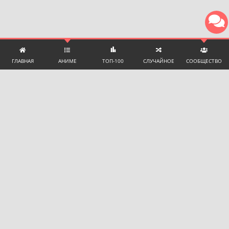
ГЛАВНАЯ
АНИМЕ
ТОП-100
СЛУЧАЙНОЕ
СООБЩЕСТВО
ТЕХНИЧЕСКАЯ ПОДДЕРЖКА И ПОМОЩЬ
ЧАТ С ПОДДЕРЖКОЙ
Language:
🇷🇺 Русский
Почта для сотрудничества:
promotion@yummyani.me
Телеграм поддержки для пользователей:
@YummyAnime_support
НАШИ РЕСУРСЫ
Все видео на сайте предоставлены только для
ознакомления.