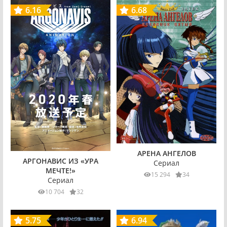
6.16
6.68
АРЕНА АНГЕЛОВ
АРГОНАВИС ИЗ «УРА
Сериал
МЕЧТЕ!»
15 294
34
Сериал
10 704
32
5.75
6.94