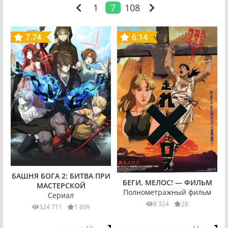
1
7
108
7.74
6.14
БАШНЯ БОГА 2: БИТВА ПРИ
БЕГИ, МЕЛОС! — ФИЛЬМ
МАСТЕРСКОЙ
Полнометражный фильм
Сериал
8 324
28
324 711
1 609