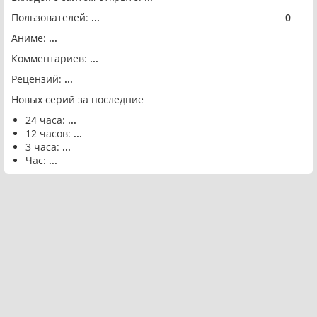
Пользователей:
...
0
🟢
Аниме:
...
Комментариев:
...
Рецензий:
...
Новых серий за последние
24 часа:
...
12 часов:
...
3 часа:
...
Час:
...