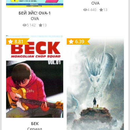
OVA
4 440
13
БЕЙ ЭЙС! OVA-1
OVA
5 142
13
8.81
6.39
БЕК
Сериал