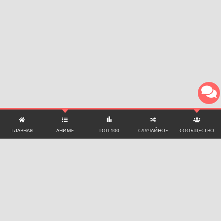
ГЛАВНАЯ
АНИМЕ
ТОП-100
СЛУЧАЙНОЕ
СООБЩЕСТВО
ТЕХНИЧЕСКАЯ ПОДДЕРЖКА И ПОМОЩЬ
ЧАТ С ПОДДЕРЖКОЙ
Language:
🇷🇺 Русский
Почта для сотрудничества:
promotion@yummyani.me
Телеграм поддержки для пользователей:
@YummyAnime_support