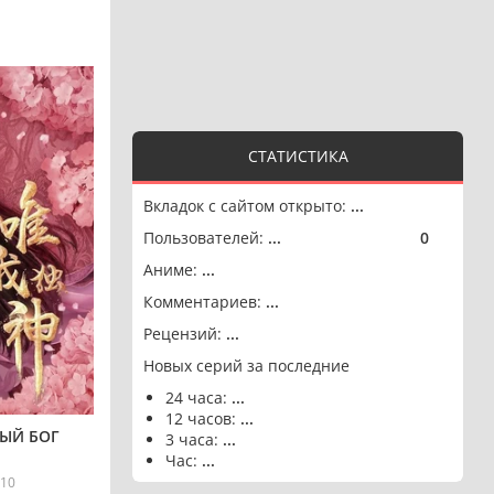
СТАТИСТИКА
Вкладок с сайтом открыто:
...
Пользователей:
...
0
🟢
Аниме:
...
Комментариев:
...
Рецензий:
...
Новых серий за последние
24 часа:
...
12 часов:
...
ЫЙ БОГ
3 часа:
...
Час:
...
10