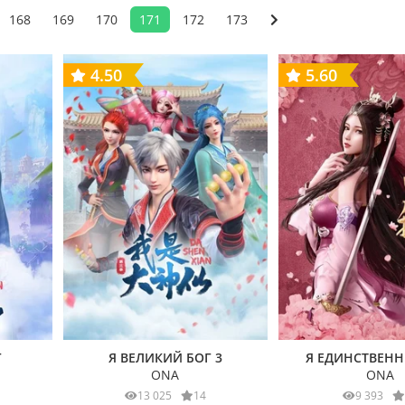
168
169
170
171
172
173
4.50
5.60
Г
Я ВЕЛИКИЙ БОГ 3
Я ЕДИНСТВЕНН
ONA
ONA
13 025
14
9 393