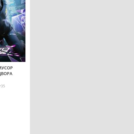
МУСОР
ДВОРА
35