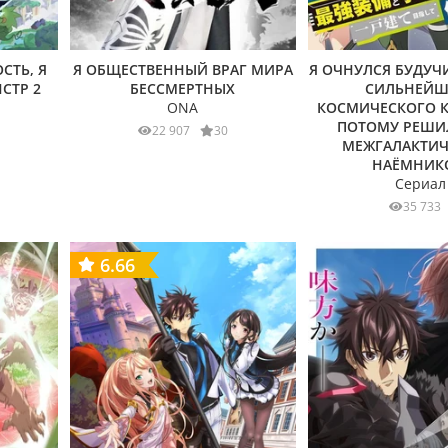
СТЬ, Я
Я ОБЩЕСТВЕННЫЙ ВРАГ МИРА
Я ОЧНУЛСЯ БУДУЧ
СТР 2
БЕССМЕРТНЫХ
СИЛЬНЕЙШ
ONA
КОСМИЧЕСКОГО К
ПОТОМУ РЕШИЛ
22 907
30
МЕЖГАЛАКТИ
НАЁМНИК
Сериал
35 733
6.66