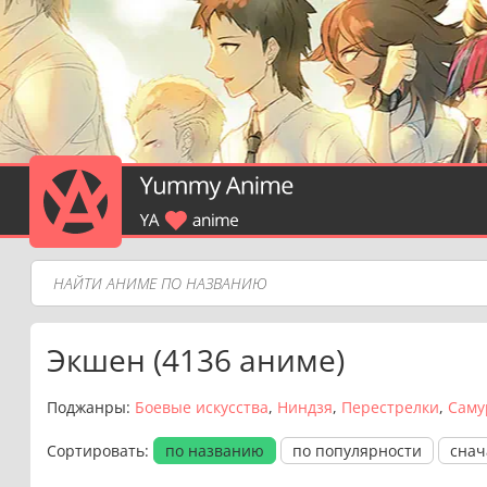
Экшен (4136 аниме)
Поджанры:
Боевые искусства
Ниндзя
Перестрелки
Саму
Сортировать:
по названию
по популярности
снач