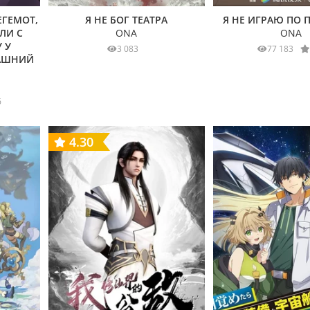
ЕГЕМОТ,
Я НЕ БОГ ТЕАТРА
Я НЕ ИГРАЮ ПО 
ЛИ С
ONA
ONA
 У
3 083
77 183
АШНИЙ
6
4.30