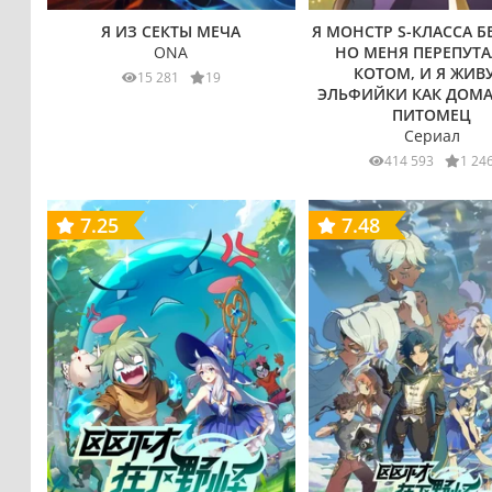
Я ИЗ СЕКТЫ МЕЧА
Я МОНСТР S-КЛАССА Б
ONA
НО МЕНЯ ПЕРЕПУТА
КОТОМ, И Я ЖИВУ
15 281
19
ЭЛЬФИЙКИ КАК ДОМ
ПИТОМЕЦ
Сериал
414 593
1 24
7.25
7.48