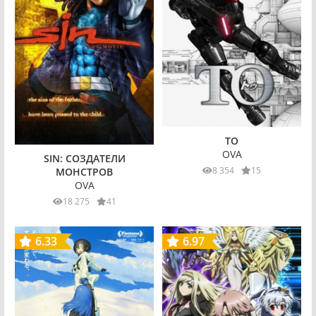
TO
OVA
SIN: СОЗДАТЕЛИ
8 354
15
МОНСТРОВ
OVA
18 275
41
6.33
6.97