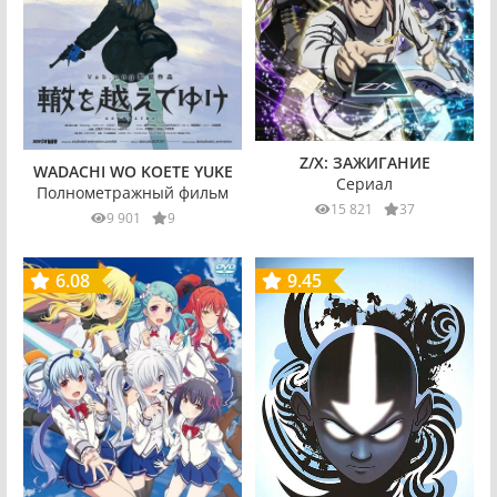
Z/X: ЗАЖИГАНИЕ
WADACHI WO KOETE YUKE
Сериал
Полнометражный фильм
15 821
37
9 901
9
6.08
9.45