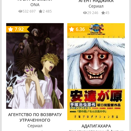
АГЕНТ НАДЖИКА
ONA
Сериал
532 697
2 485
29 246
45
7.92
6.36
АГЕНТСТВО ПО ВОЗВРАТУ
УТРАЧЕННОГО
Сериал
АДАТИГАХАРА