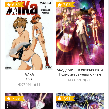
6.89
7.03
АКАДЕМИЯ ПОДНЕБЕСНОЙ
Полнометражный фильм
АЙКА
OVA
43 599
217
97 194
88
7.59
7.41