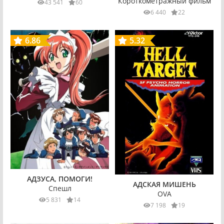
Короткометражный фильм
43 541
60
6 440
22
6.86
5.32
АДЗУСА, ПОМОГИ!
АДСКАЯ МИШЕНЬ
Спешл
OVA
5 831
14
7 198
19