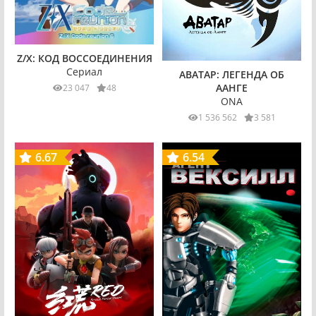
Z/X: КОД ВОССОЕДИНЕНИЯ
Сериал
АВАТАР: ЛЕГЕНДА ОБ
ААНГЕ
23 047
48
ONA
1 536 562
3 581
6.67
6.54