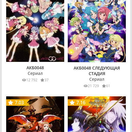
АКБ0048
АКБ0048 СЛЕДУЮЩАЯ
Сериал
СТАДИЯ
Сериал
12 792
37
21 729
61
7.03
7.16