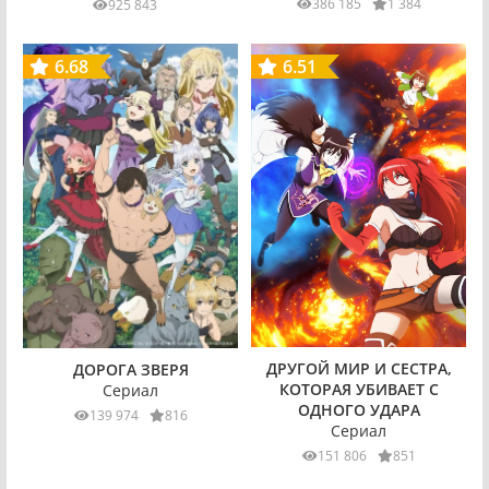
386 185
1 384
925 843
6.68
6.51
ДРУГОЙ МИР И СЕСТРА,
ДОРОГА ЗВЕРЯ
КОТОРАЯ УБИВАЕТ С
Сериал
ОДНОГО УДАРА
139 974
816
Сериал
151 806
851