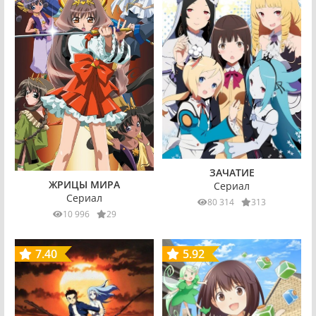
ЗАЧАТИЕ
ЖРИЦЫ МИРА
Сериал
Сериал
80 314
313
10 996
29
7.40
5.92