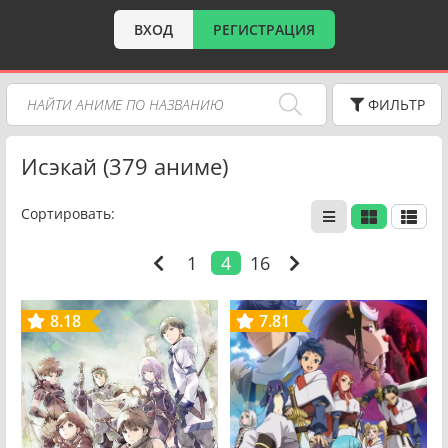
ВХОД
РЕГИСТРАЦИЯ
ФИЛЬТР
Исэкай (379 аниме)
Сортировать:
1
4
16
8.18
7.81