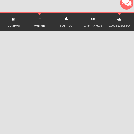
ГЛАВНАЯ
АНИМЕ
ТОП-100
СЛУЧАЙНОЕ
СООБЩЕСТВО
ТЕХНИЧЕСКАЯ ПОДДЕРЖКА И ПОМОЩЬ
ЧАТ С ПОДДЕРЖКОЙ
Language:
🇷🇺 Русский
Почта для сотрудничества:
promotion@yummyani.me
Телеграм поддержки для пользователей:
@YummyAnime_support
НАШИ РЕСУРСЫ
Все видео на сайте предоставлены только для
ознакомления.