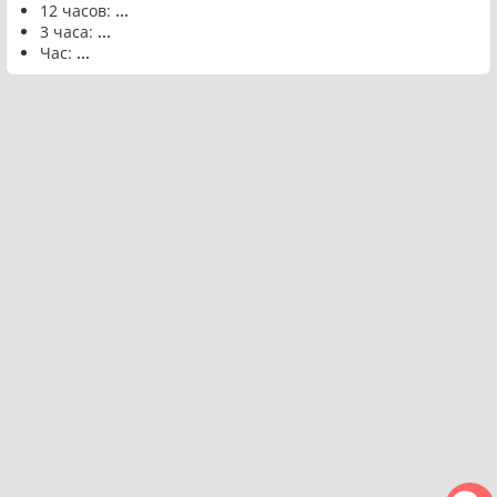
12 часов:
...
3 часа:
...
Час:
...