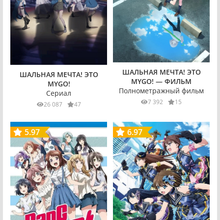
ШАЛЬНАЯ МЕЧТА! ЭТО
ШАЛЬНАЯ МЕЧТА! ЭТО
MYGO! — ФИЛЬМ
MYGO!
Полнометражный фильм
Сериал
7 392
15
26 087
47
5.97
6.97