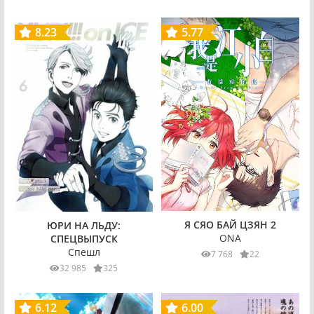
8.23
5.77
Я СЯО БАЙ ЦЗЯН 2
ЮРИ НА ЛЬДУ:
ONA
СПЕЦВЫПУСК
Спешл
7 768
22
32 985
325
6.12
6.00