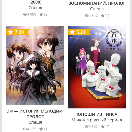
(2008)
ВОСПОМИНАНИЙ. ПРОЛОГ
Спешл
Спешл
4 090
12
5 342
17
7.00
5.24
ЭФ — ИСТОРИЯ МЕЛОДИЙ.
ЮНОШИ ИЗ ГИПСА
ПРОЛОГ
Малометражный сериал
Спешл
5 362
17
4 173
11