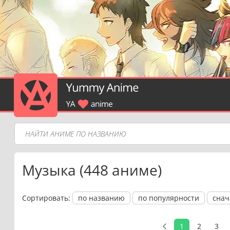
Музыка (448 аниме)
Сортировать:
по названию
по популярности
снач
1
2
3