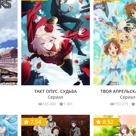
ТАКТ ОПУС. СУДЬБА
ТВОЯ АПРЕЛЬСК
Сериал
Сериал
165 492
1 091
753 275
7.54
8.52