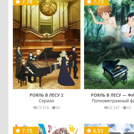
7.78
7.73
РОЯЛЬ В ЛЕСУ 2
РОЯЛЬ В ЛЕСУ — Ф
Сериал
Полнометражный ф
23 318
64
22 247
84
7.15
6.51