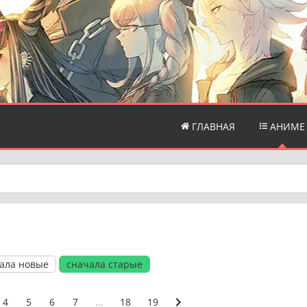
ГЛАВНАЯ
АНИМЕ
ала новые
сначала старые
4
5
6
7
...
18
19