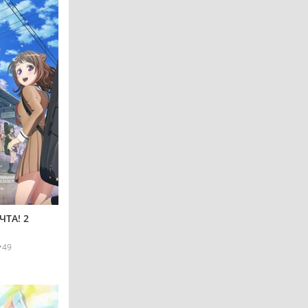
ТА! 2
49