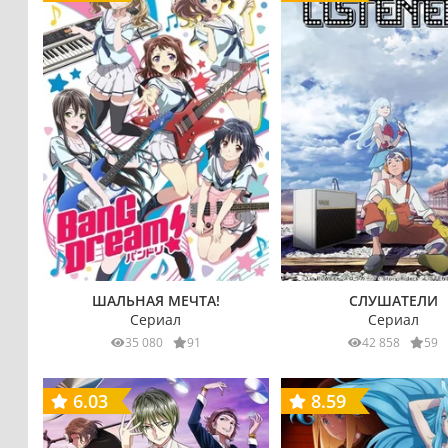
ШАЛЬНАЯ МЕЧТА!
СЛУШАТЕЛИ
Сериал
Сериал
35 080
91
42 858
59
6.03
8.59