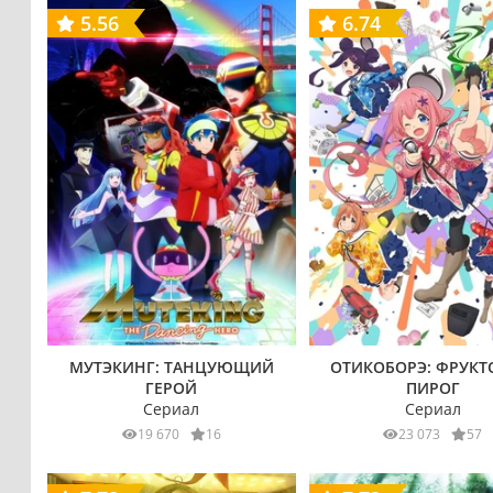
5.56
6.74
МУТЭКИНГ: ТАНЦУЮЩИЙ
ОТИКОБОРЭ: ФРУК
ГЕРОЙ
ПИРОГ
Сериал
Сериал
19 670
16
23 073
57