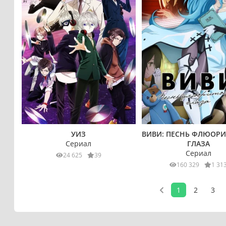
УИЗ
ВИВИ: ПЕСНЬ ФЛЮОР
Сериал
ГЛАЗА
Сериал
24 625
39
160 329
1 31
1
2
3