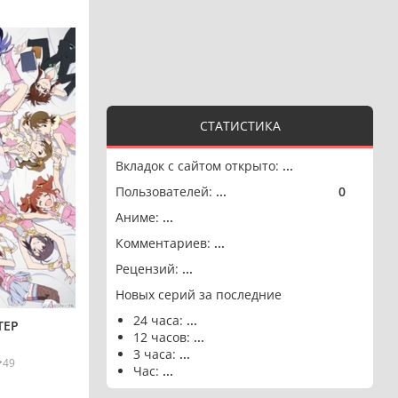
СТАТИСТИКА
Вкладок с сайтом открыто:
...
Пользователей:
...
0
🟢
Аниме:
...
Комментариев:
...
Рецензий:
...
Новых серий за последние
24 часа:
...
ТЕР
12 часов:
...
3 часа:
...
49
Час:
...