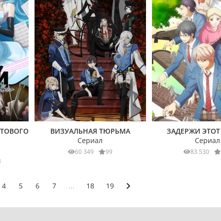
ИТОВОГО
ВИЗУАЛЬНАЯ ТЮРЬМА
ЗАДЕРЖИ ЭТОТ 
Сериал
Сериал
60 349
99
83 530
3
4
5
6
7
...
18
19