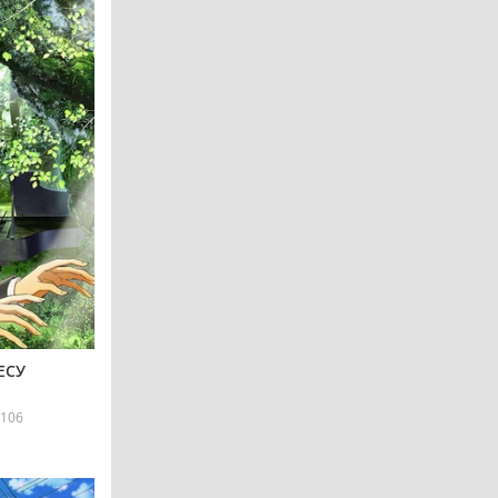
ЕСУ
106