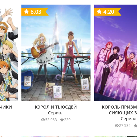
8.03
4.20
ЬЧИКИ
КЭРОЛ И ТЬЮСДЕЙ
КОРОЛЬ ПРИЗМ
Сериал
СИЯЮЩИХ З
Сериал
53 983
230
27 532