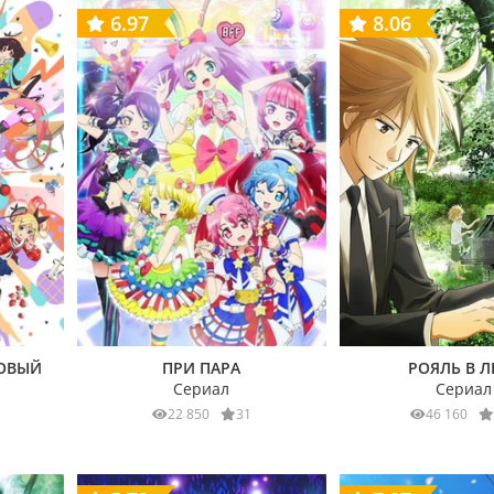
6.97
8.06
ТОВЫЙ
ПРИ ПАРА
РОЯЛЬ В Л
Сериал
Сериал
22 850
31
46 160