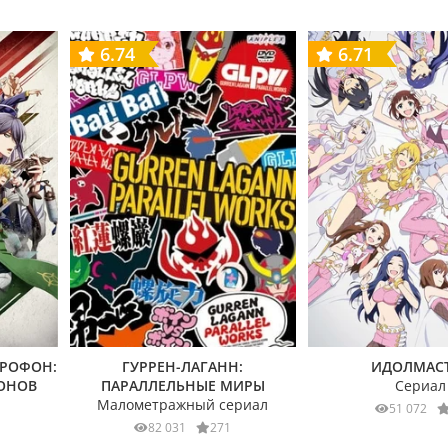
6.74
6.71
РОФОН:
ГУРРЕН-ЛАГАНН:
ИДОЛМАС
ИОНОВ
ПАРАЛЛЕЛЬНЫЕ МИРЫ
Сериал
Малометражный сериал
51 072
82 031
271