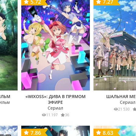
5.72
7.27
ИЛЬМ
«WIXOSS»: ДИВА В ПРЯМОМ
ШАЛЬНАЯ МЕЧ
ильм
ЭФИРЕ
Сериал
Сериал
21 530
11 197
36
7.86
8.63