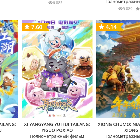
Полнометражны
6 885
5 089
7.60
4.14
AILANG:
XI YANGYANG YU HUI TAILANG:
XIONG CHUMO: NI
U
YIGUO POXIAO
XIONG
Полнометражный фильм
Полнометражны