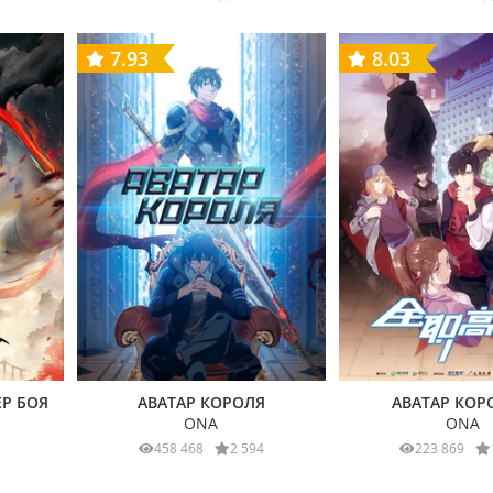
7.93
8.03
Р БОЯ
АВАТАР КОРОЛЯ
АВАТАР КОР
ONA
ONA
458 468
2 594
223 869