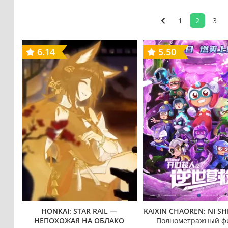
1
2
3
6.14
5.50
HONKAI: STAR RAIL —
KAIXIN CHAOREN: NI SHI
НЕПОХОЖАЯ НА ОБЛАКО
Полнометражный ф