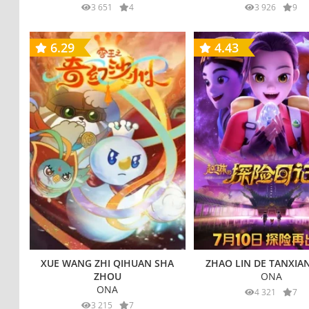
3 651
4
3 926
9
6.29
4.43
XUE WANG ZHI QIHUAN SHA
ZHAO LIN DE TANXIAN 
ZHOU
ONA
ONA
4 321
7
3 215
7