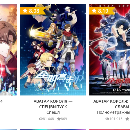
8.08
8.19
 4
АВАТАР КОРОЛЯ —
АВАТАР КОРОЛЯ:
СПЕЦВЫПУСК
СЛАВЫ
Спешл
Полнометражны
81 448
869
101 915