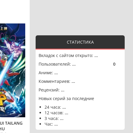
СТАТИСТИКА
Вкладок с сайтом открыто:
...
Пользователей:
...
0
🟢
Аниме:
...
Комментариев:
...
Рецензий:
...
Новых серий за последние
24 часа:
...
12 часов:
...
3 часа:
...
UI TAILANG
Час:
...
HU