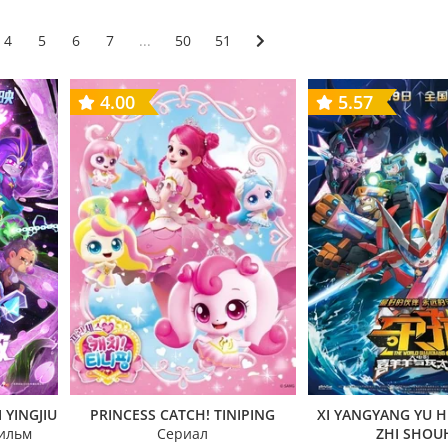
4
5
6
7
...
50
51
4.00
5.57
 YINGJIU
PRINCESS CATCH! TINIPING
XI YANGYANG YU H
ильм
Сериал
ZHI SHOU