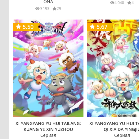
ONA
4 040
4
9 193
29
5.50
5.67
XI YANGYANG YU HUI TAILANG:
XI YANGYANG YU HUI T
KUANG YE XIN YUZHOU
QI XIA DA YINGJI
Сериал
Сериал