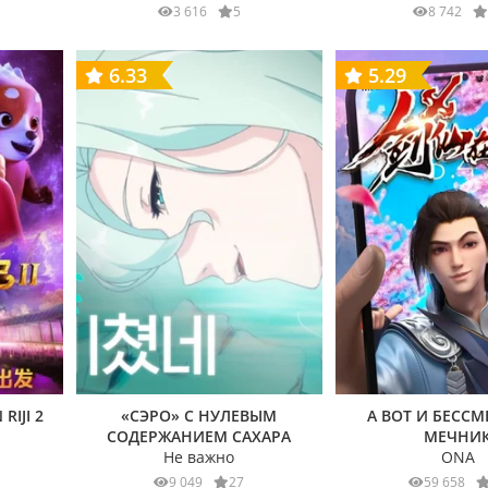
3 616
5
8 742
6.33
5.29
RIJI 2
«СЭРО» С НУЛЕВЫМ
А ВОТ И БЕСС
СОДЕРЖАНИЕМ САХАРА
МЕЧНИ
Не важно
ONA
9 049
27
59 658