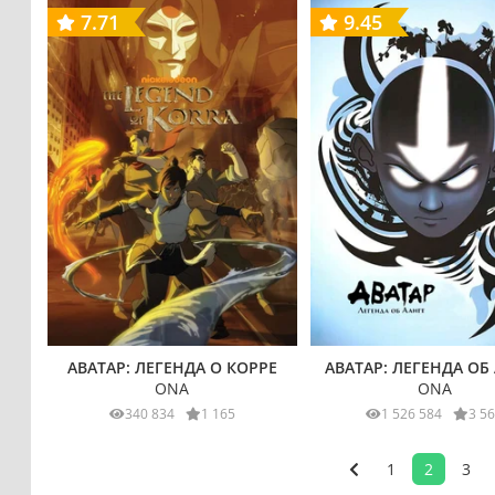
7.71
9.45
АВАТАР: ЛЕГЕНДА О КОРРЕ
АВАТАР: ЛЕГЕНДА ОБ
ONA
ONA
340 834
1 165
1 526 584
3 5
1
2
3