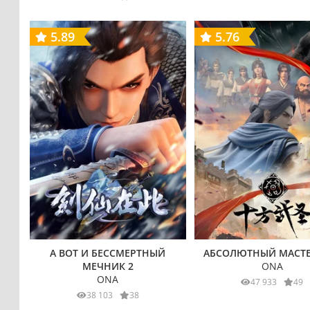
5.89
5.76
А ВОТ И БЕССМЕРТНЫЙ
АБСОЛЮТНЫЙ МАСТЕ
МЕЧНИК 2
ONA
ONA
47 933
49
38 103
38