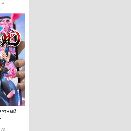
14
МЕРТНЫЙ
К
73