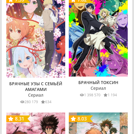
БРАЧНЫЙ ТОКСИН
БРАЧНЫЕ УЗЫ С СЕМЬЁЙ
Сериал
АМАГАМИ
Сериал
1 398 570
1 194
280 179
634
8.31
8.03