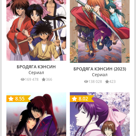
БРОДЯГА КЭНСИН
БРОДЯГА КЭНСИН (2023)
Сериал
Сериал
169 478
366
138 028
423
8.55
8.02