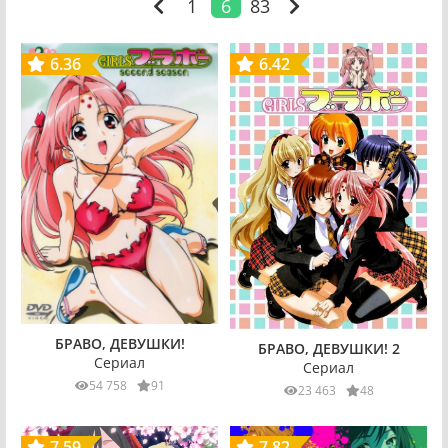
1
6
83
6.36
6.42
БРАВО, ДЕВУШКИ!
БРАВО, ДЕВУШКИ! 2
Сериал
Сериал
54 758
91
23 463
48
7.59
7.82