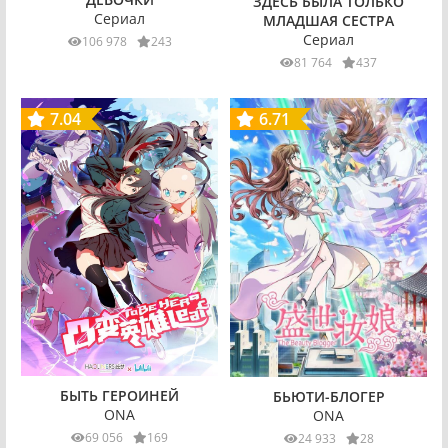
ЗДЕСЬ БЫЛА ТОЛЬКО
Сериал
МЛАДШАЯ СЕСТРА
Сериал
106 978
243
81 764
437
7.04
6.71
БЫТЬ ГЕРОИНЕЙ
БЬЮТИ-БЛОГЕР
ONA
ONA
69 056
169
24 933
28