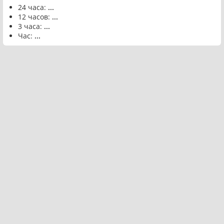
24 часа:
...
12 часов:
...
3 часа:
...
Час:
...