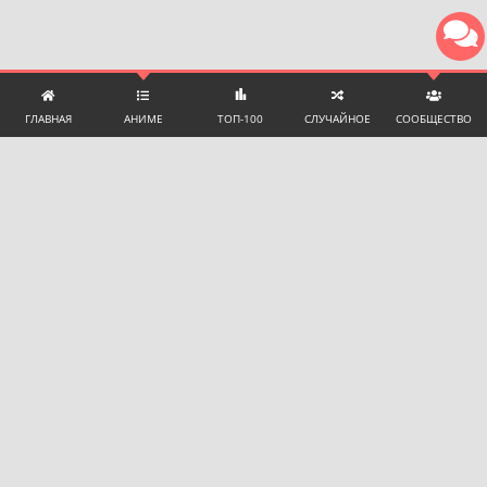
ГЛАВНАЯ
АНИМЕ
ТОП-100
СЛУЧАЙНОЕ
СООБЩЕСТВО
ТЕХНИЧЕСКАЯ ПОДДЕРЖКА И ПОМОЩЬ
ЧАТ С ПОДДЕРЖКОЙ
Language:
🇷🇺 Русский
Почта для сотрудничества:
promotion@yummyani.me
Телеграм поддержки для пользователей:
@YummyAnime_support
НАШИ РЕСУРСЫ
Все видео на сайте предоставлены только для
ознакомления.