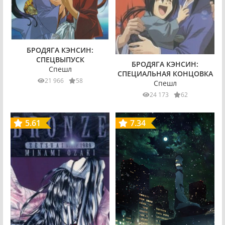
БРОДЯГА КЭНСИН:
СПЕЦВЫПУСК
БРОДЯГА КЭНСИН:
Спешл
СПЕЦИАЛЬНАЯ КОНЦОВКА
21 966
58
Спешл
24 173
62
5.61
7.34