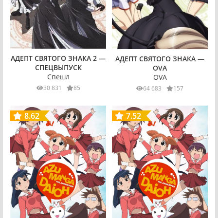
АДЕПТ СВЯТОГО ЗНАКА 2 —
АДЕПТ СВЯТОГО ЗНАКА —
СПЕЦВЫПУСК
OVA
Спешл
OVA
30 831
85
64 683
157
8.62
7.52