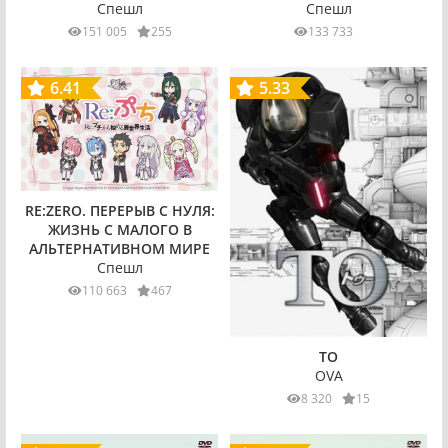
Спешл
Спешл
133 733
151 005
255
6.41
5.33
RE:ZERO. ПЕРЕРЫВ С НУЛЯ:
ЖИЗНЬ С МАЛОГО В
АЛЬТЕРНАТИВНОМ МИРЕ
Спешл
110 663
467
TO
OVA
8 320
15