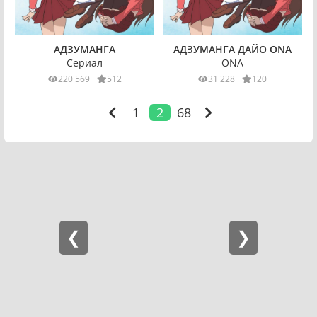
АДЗУМАНГА
АДЗУМАНГА ДАЙО ONA
Сериал
ONA
220 569
512
31 228
120
1
2
68