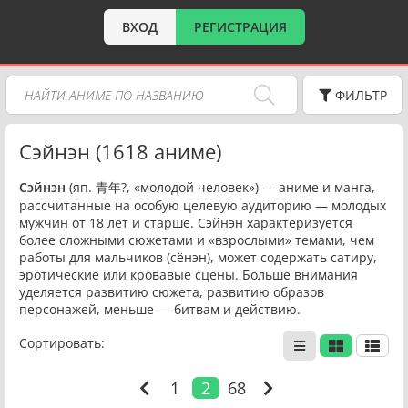
ВХОД
РЕГИСТРАЦИЯ
ФИЛЬТР
Сэйнэн (1618 аниме)
Сэйнэн
(яп. 青年?, «молодой человек») — аниме и манга,
рассчитанные на особую целевую аудиторию — молодых
мужчин от 18 лет и старше. Сэйнэн характеризуется
более сложными сюжетами и «взрослыми» темами, чем
работы для мальчиков (сёнэн), может содержать сатиру,
эротические или кровавые сцены. Больше внимания
уделяется развитию сюжета, развитию образов
персонажей, меньше — битвам и действию.
Сортировать:
1
2
68