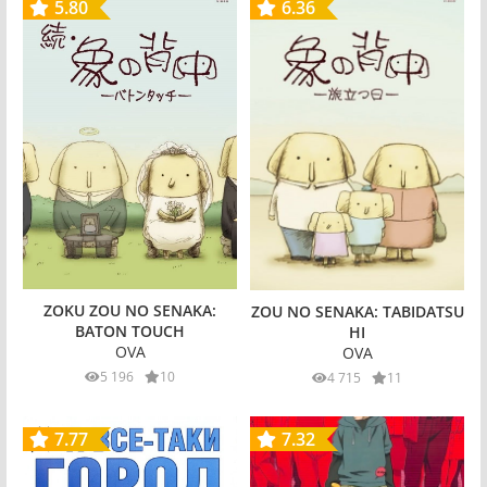
5.80
6.36
ZOKU ZOU NO SENAKA:
ZOU NO SENAKA: TABIDATSU
BATON TOUCH
HI
OVA
OVA
5 196
10
4 715
11
7.77
7.32