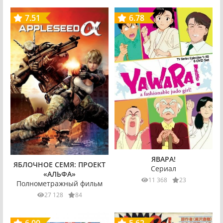
7.51
6.78
ЯВАРА!
ЯБЛОЧНОЕ СЕМЯ: ПРОЕКТ
Сериал
«АЛЬФА»
11 368
23
Полнометражный фильм
27 128
84
6.00
5.62