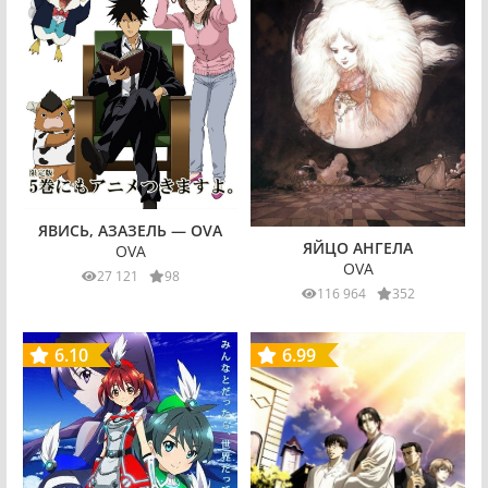
ЯВИСЬ, АЗАЗЕЛЬ — OVA
ЯЙЦО АНГЕЛА
OVA
OVA
27 121
98
116 964
352
6.10
6.99