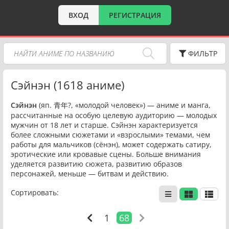
ВХОД
РЕГИСТРАЦИЯ
ФИЛЬТР
Сэйнэн (1618 аниме)
Сэйнэн
(яп. 青年?, «молодой человек») — аниме и манга,
рассчитанные на особую целевую аудиторию — молодых
мужчин от 18 лет и старше. Сэйнэн характеризуется
более сложными сюжетами и «взрослыми» темами, чем
работы для мальчиков (сёнэн), может содержать сатиру,
эротические или кровавые сцены. Больше внимания
уделяется развитию сюжета, развитию образов
персонажей, меньше — битвам и действию.
Сортировать:
1
68