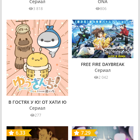
ONA
Сериал
806
3 818
FREE FIRE DAYBREAK
Сериал
2 042
В ГОСТЯХ У Ю! ОТ ХАТИ Ю
Сериал
277
6.33
7.29