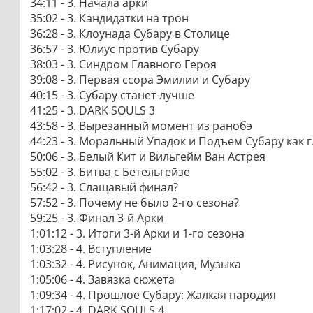
34:11 - 3. Начала арки
35:02 - 3. Кандидатки на трон
36:28 - 3. Клоунада Субару в Столице
36:57 - 3. Юлиус против Субару
38:03 - 3. Синдром Главного Героя
39:08 - 3. Первая ссора Эмилии и Субару
40:15 - 3. Субару станет лучше
41:25 - 3. DARK SOULS 3
43:58 - 3. Вырезанный момент из ранобэ
44:23 - 3. Моральный Упадок и Подъем Субару как 
50:06 - 3. Белый Кит и Вильгейм Ван Астрея
55:02 - 3. Битва с Бетельгейзе
56:42 - 3. Слащавый финал?
57:52 - 3. Почему не было 2-го сезона?
59:25 - 3. Финал 3-й Арки
1:01:12 - 3. Итоги 3-й Арки и 1-го сезона
1:03:28 - 4. Вступление
1:03:32 - 4. Рисунок, Анимация, Музыка
1:05:06 - 4. Завязка сюжета
1:09:34 - 4. Прошлое Субару: Жалкая пародия
1:17:02 - 4. DARK SOULS 4