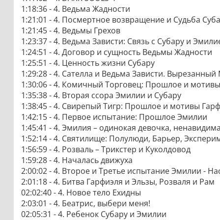
1:18:36 - 4. Ведьма Жадности
1:21:01 - 4. Посмертное возвращение и Судьба Суб
1:21:45 - 4. Ведьмы Грехов
1:23:37 - 4. Ведьма Зависти: Связь с Субару и Эмили
1:24:51 - 4. Договор и сущность Ведьмы Жадности
1:25:51 - 4. Ценность жизни Субару
1:29:28 - 4. Сателла и Ведьма Зависти. Вырезанны
1:30:06 - 4. Комичный Торговец: Прошлое и мотив
1:35:38 - 4. Вторая ссора Эмилии и Субару
1:38:45 - 4. Свирепый Тигр: Прошлое и мотивы Гар
1:42:15 - 4. Первое испытание: Прошлое Эмилии
1:45:41 - 4. Эмилия – одинокая девочка, ненавиди
1:52:14 - 4. Святилище: Полулюди, Барьер, Экспер
1:56:59 - 4. Розваль – Трикстер и Куколдовод
1:59:28 - 4. Началась движуха
2:00:02 - 4. Второе и Третье испытание Эмилии - Н
2:01:18 - 4. Битва Гарфиэля и Эльзы, Розваля и Рам
02:02:40 - 4. Новое тело Ехидны
2:03:01 - 4. Беатрис, выбери меня!
02:05:31 - 4. Ребенок Субару и Эмилии