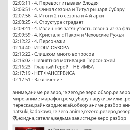
02:06:11 - 4. Перевоспитываем Злодея
02:06:51 - 4. Финал сезона и Титул рыцаря Субару
02:07:56 - 4. Итоги 2-го сезона и 4-й арки
02:08:25 - 4. Структура страдает
02:09:41 - 4. Излишняя затянутость сезона из-за ф
02:09:59 - 4. Кристалл с Паком и Чеховские Ружья
02:12:22 - 4. Персонажи
02:14:40 - ИТОГИ ОБЗОРА
02:15:22 - Слишком много вопросов
02:16:02 - Невнятная мотивация Персонажей
02:16:23 - Главный Герой – НЕ ИМБА
02:17:19 - НЕТ ФАНСЕРВИСА
02:17:51 - Заключение
аниме,аниме ре зеро,re zero,ре зеро обзор,ре зе
мире,аниме марафон,рем,субару нацуки,эмилия,ре 
пересказ,райнхард,исекай,обзор аниме,разбор аним
natsuki,kadokawa,re zero anime,rezero,резеро
活,ехидна,сателла,ведьма зависти,ре зеро разбор