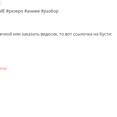
ИМЕ #резеро #аниме #разбор
чкой или заказать видосик, то вот ссылочка на бусти:
.me/