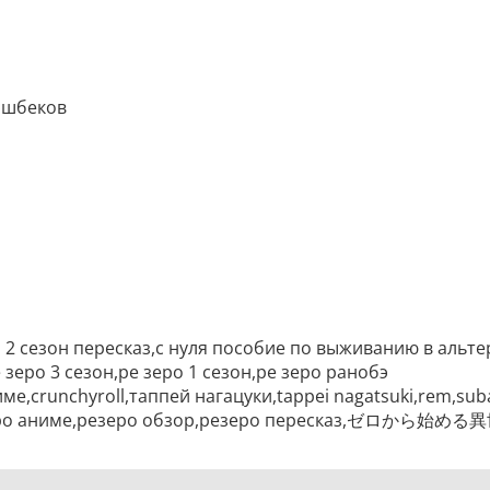
лэшбеков
ро 2 сезон пересказ,с нуля пособие по выживанию в альт
зеро 3 сезон,ре зеро 1 сезон,ре зеро ранобэ
е,crunchyroll,таппей нагацуки,tappei nagatsuki,rem,sub
,резеро аниме,резеро обзор,резеро пересказ,ゼロから始め