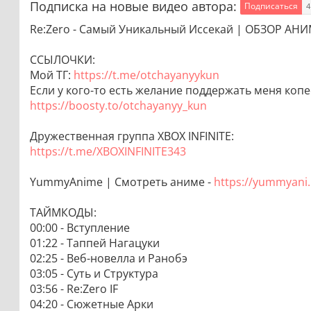
Подписка на новые видео автора:
Подписаться
4
Re:Zero - Самый Уникальный Иссекай | ОБЗОР АН
ССЫЛОЧКИ:
Мой ТГ:
https://t.me/otchayanyykun
Если у кого-то есть желание поддержать меня копее
https://boosty.to/otchayanyy_kun
Дружественная группа XBOX INFINITE:
https://t.me/XBOXINFINITE343
YummyAnime | Смотреть аниме -
https://yummyani
ТАЙМКОДЫ:
00:00 - Вступление
01:22 - Таппей Нагацуки
02:25 - Веб-новелла и Ранобэ
03:05 - Суть и Структура
03:56 - Re:Zero IF
04:20 - Сюжетные Арки