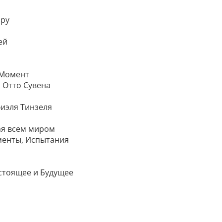
ару
ей
й Момент
ы Отто Сувена
фиэля Тинзеля
мая всем миром
именты, Испытания
астоящее и Будущее