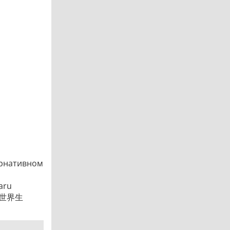
ернативном
aru
る異世界生