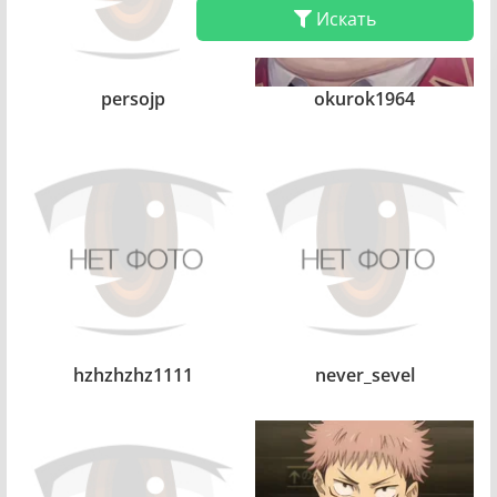
Искать
persojp
okurok1964
hzhzhzhz1111
never_sevel