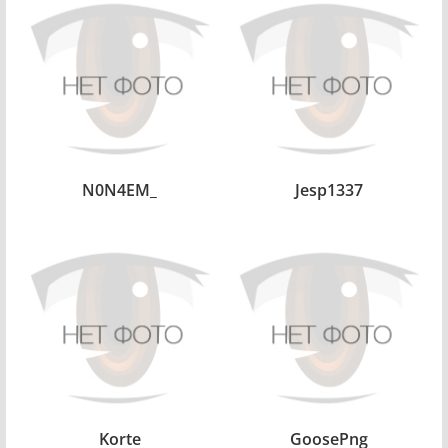
N0N4EM_
Jesp1337
Korte
GoosePng