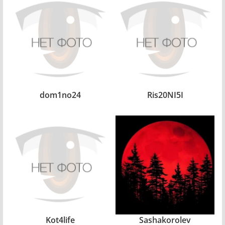
dom1no24
Ris20NI5I
Kot4life
Sashakorolev