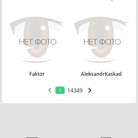
Faktor
AleksandrKaskad
1
14349