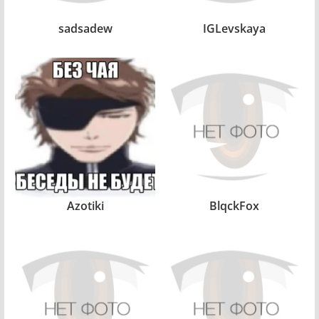
sadsadew
IGLevskaya
Azotiki
BlqckFox