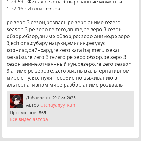
1:29:59 - Финал сезона + вырезанные моменты
1:32:16 - Итоги сезона
ре зеро 3 сезон,розваль ре зеро,аниме,rezero
season 3,ре зеро,re zero,anime,ре зеро 3 сезон
обзор,обзор,аниме обзор,ре: зеро аниме,ре зеро
3,echidna,субару нацуки,эмилия,регулус
корниас,райнхард,re:zero kara hajimeru isekai
seikatsu,re zero 3,rezero,ре зеро обзор,ре зеро 3
сезон аниме,отчаянный кун,резеро,re zero season
3,аниме ре зеро,re: zero жизнь в альтернативном
мире с нуля,с нуля пособие по выживанию в
альтернативном мире,разбор аниме,розвааль
Добавлено:
29 Июл 2025
Автор
Otchayanyy_Kun
Просмотров:
869
Все видео автора