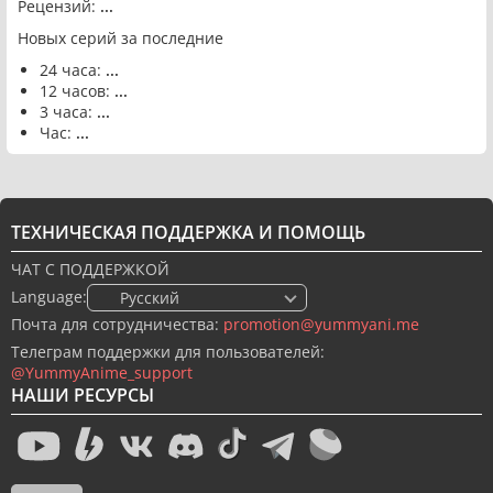
Рецензий:
...
Новых серий за последние
24 часа:
...
12 часов:
...
3 часа:
...
Час:
...
ТЕХНИЧЕСКАЯ ПОДДЕРЖКА И ПОМОЩЬ
ЧАТ С ПОДДЕРЖКОЙ
Language:
🇷🇺 Русский
Почта для сотрудничества:
promotion@yummyani.me
Телеграм поддержки для пользователей:
@YummyAnime_support
НАШИ РЕСУРСЫ