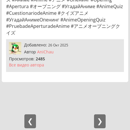
#Apertura #オープニング #УгадайАниме #AnimeQuiz
#CuestionariodeAnime #クイズアニメ
#УгадайАнимеОпенинг #AnimeOpeningQuiz
#PruebadeAperturadeAnime #アニメオープニングク
イズ
Добавлено:
26 Окт 2025
Автор
AniChau
Просмотров:
2485
Все видео автора