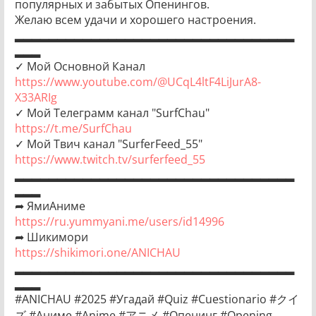
популярных и забытых Опенингов.
Желаю всем удачи и хорошего настроения.
▂▂▂▂▂▂▂▂▂▂▂▂▂▂▂▂▂▂▂▂▂▂▂▂▂▂▂▂▂▂▂▂▂
▂▂▂
✓ Мой Основной Канал
https://www.youtube.com/@UCqL4ltF4LiJurA8-
X33ARIg
✓ Мой Телеграмм канал "SurfChau"
https://t.me/SurfChau
✓ Мой Твич канал "SurferFeed_55"
https://www.twitch.tv/surferfeed_55
▂▂▂▂▂▂▂▂▂▂▂▂▂▂▂▂▂▂▂▂▂▂▂▂▂▂▂▂▂▂▂▂▂
▂▂▂
➦ ЯмиАниме
https://ru.yummyani.me/users/id14996
➦ Шикимори
https://shikimori.one/ANICHAU
▂▂▂▂▂▂▂▂▂▂▂▂▂▂▂▂▂▂▂▂▂▂▂▂▂▂▂▂▂▂▂▂▂
▂▂▂
#ANICHAU #2025 #Угадай #Quiz #Cuestionario #クイ
ズ #Аниме #Anime #アニメ #Опенинг #Opening