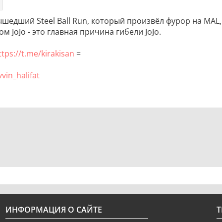
вышедший Steel Ball Run, который произвёл фурор на MAL
м JoJo - это главная причина гибели JoJo.
ttps://t.me/kirakisan
=
vin_halifat
ИНФОРМАЦИЯ О САЙТЕ