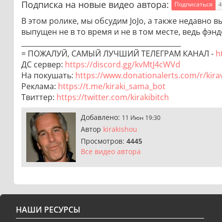
Подписка на новые видео автора:
Подписаться
4
В этом ролике, мы обсудим JoJo, а также недавно 
выпущен не в то время и не в том месте, ведь фэндо
______________________________________________
= ПОЖАЛУЙ, САМЫЙ ЛУЧШИЙ ТЕЛЕГРАМ КАНАЛ -
h
ДС сервер:
https://discord.gg/kvMtJ4cWVd
На покушать:
https://www.donationalerts.com/r/kirav
Реклама:
https://t.me/kiraki_sama_bot
Твиттер:
https://twitter.com/kirakibitch
Добавлено:
11 Июн 19:30
Автор
kirakishou
Просмотров:
4445
Все видео автора
НАШИ РЕСУРСЫ