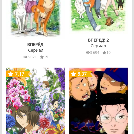
ВПЕРЁД! 2
ВПЕРЁД!
Сериал
Сериал
3 694
10
6 021
15
7.17
8.37