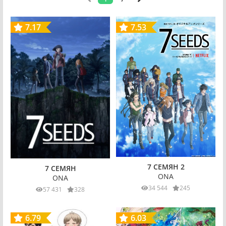
7.17
7.53
7 СЕМЯН 2
7 СЕМЯН
ONA
ONA
34 544
245
57 431
328
6.79
6.03