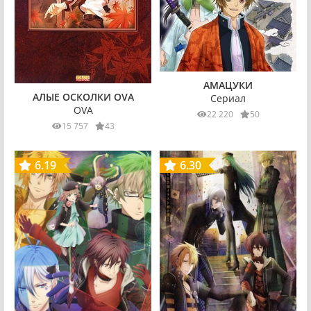
АМАЦУКИ
АЛЫЕ ОСКОЛКИ OVA
Сериал
OVA
22 220
50
15 757
43
6.19
6.30