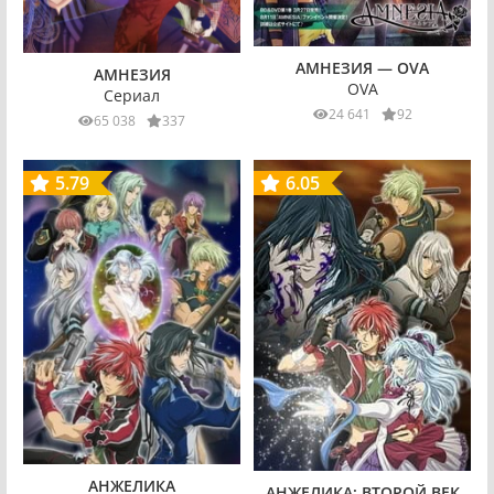
АМНЕЗИЯ — OVA
АМНЕЗИЯ
OVA
Сериал
24 641
92
65 038
337
5.79
6.05
АНЖЕЛИКА
АНЖЕЛИКА: ВТОРОЙ ВЕК