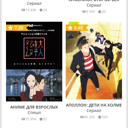
Сериал
Сериал
14 446
24
9 595
20
7.30
8.48
АПОЛЛОН: ДЕТИ НА ХОЛМЕ
АНИМЕ ДЛЯ ВЗРОСЛЫХ
Сериал
Спешл
80 266
560
35 904
92