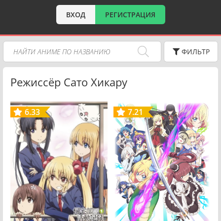
ВХОД
РЕГИСТРАЦИЯ
ФИЛЬТР
Режиссёр Сато Хикару
6.33
7.21