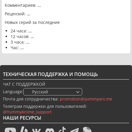
Комментариев:
...
Рецензий:
...
Новых серий за последние
24 часа:
...
12 часов:
...
3 часа:
...
Час:
...
ТЕХНИЧЕСКАЯ ПОДДЕРЖКА И ПОМОЩЬ
ЧАТ С ПОДДЕРЖКОЙ
Language:
🇷🇺 Русский
Почта для сотрудничества:
promotion@yummyani.me
Телеграм поддержки для пользователей:
@YummyAnime_support
НАШИ РЕСУРСЫ