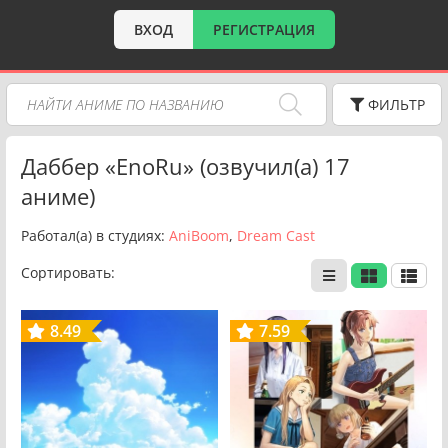
ВХОД
РЕГИСТРАЦИЯ
ФИЛЬТР
Даббер «EnoRu» (озвучил(a) 17
аниме)
Работал(a) в студиях:
AniBoom
,
Dream Cast
Сортировать:
8.49
7.59