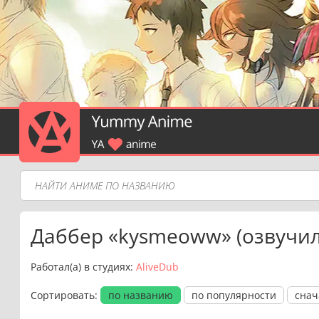
Даббер «kysmeoww» (озвучил(
Работал(a) в студиях:
AliveDub
Сортировать:
по названию
по популярности
снач