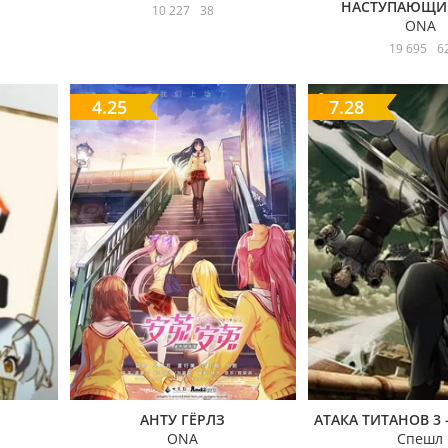
НАСТУПАЮЩИ
10 227
38
ONA
19 695
6
4.25
7.28
АНТУ ГЁРЛЗ
АТАКА ТИТАНОВ 3
ONA
Спешл