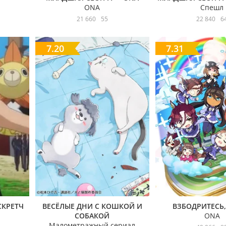
ONA
Спешл
21 660
55
22 840
6
7.20
7.31
СКРЕТЧ
ВЕСЁЛЫЕ ДНИ С КОШКОЙ И
ВЗБОДРИТЕСЬ,
СОБАКОЙ
ONA
Малометражный сериал