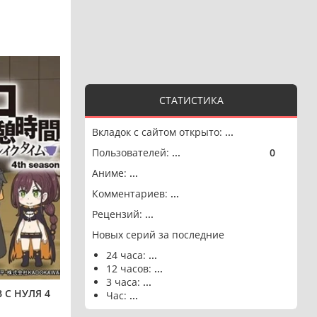
СТАТИСТИКА
Вкладок с сайтом открыто:
...
Пользователей:
...
0
🟢
Аниме:
...
Комментариев:
...
Рецензий:
...
Новых серий за последние
24 часа:
...
12 часов:
...
3 часа:
...
 С НУЛЯ 4
Час:
...