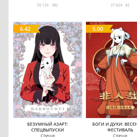
55 133
382
27 624
82
6.42
5.00
БЕЗУМНЫЙ АЗАРТ:
БОГИ И ДУХИ: ВЕС
СПЕЦВЫПУСКИ
ФЕСТИВАЛЬ
Спешл
Спешл