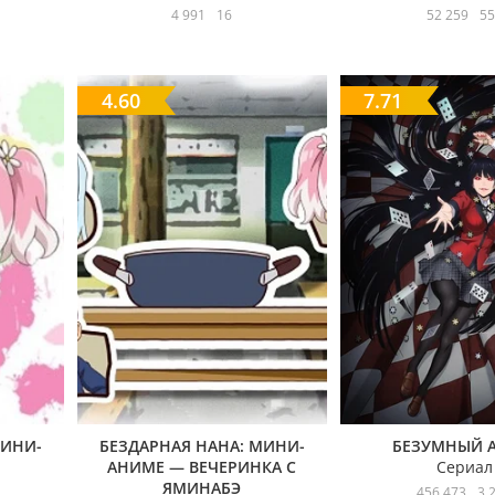
4 991
16
52 259
55
4.60
7.71
МИНИ-
БЕЗДАРНАЯ НАНА: МИНИ-
БЕЗУМНЫЙ 
АНИМЕ — ВЕЧЕРИНКА С
Сериал
ЯМИНАБЭ
456 473
3 