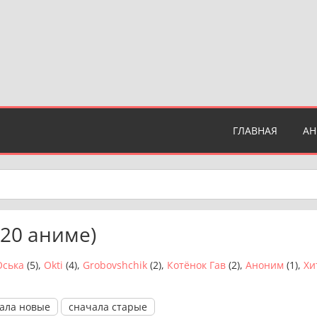
ГЛАВНАЯ
А
220 аниме)
Оська
(5),
Okti
(4),
Grobovshchik
(2),
Котёнок Гав
(2),
Аноним
(1),
Хи
ала новые
сначала старые