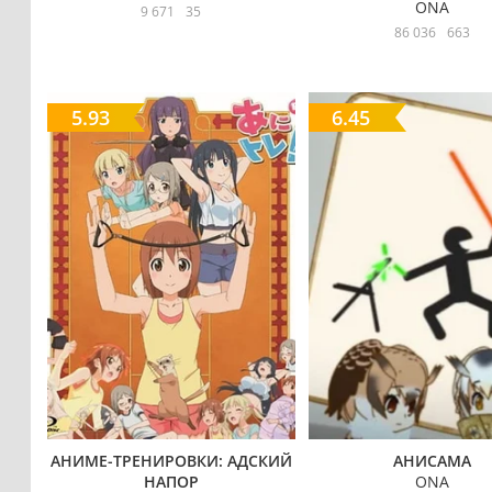
ONA
9 671
35
86 036
663
5.93
6.45
АНИМЕ-ТРЕНИРОВКИ: АДСКИЙ
АНИСАМА
НАПОР
ONA