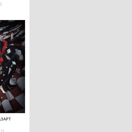
2
АЗАРТ
227