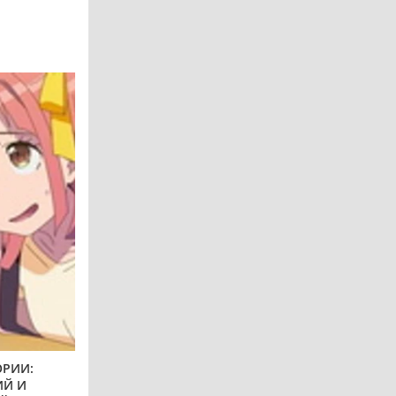
ОРИИ:
Й И