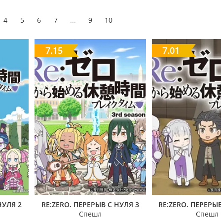
4
5
6
7
...
9
10
7.15
7.01
НУЛЯ 2
RE:ZERO. ПЕРЕРЫВ С НУЛЯ 3
RE:ZERO. ПЕРЕРЫВ
Спешл
Спешл