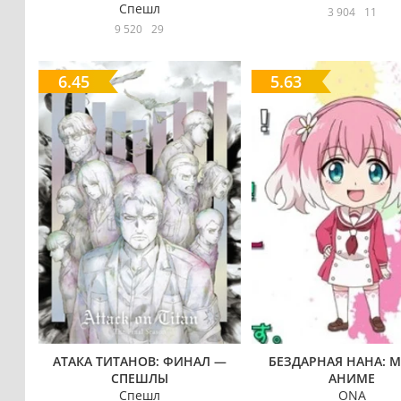
Спешл
3 904
11
9 520
29
6.45
5.63
АТАКА ТИТАНОВ: ФИНАЛ —
БЕЗДАРНАЯ НАНА: 
СПЕШЛЫ
АНИМЕ
Спешл
ONA