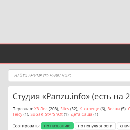
Студия «Panzu.info» (есть на 
Персонал:
ХЗ Лол
(208),
Slics
(32),
Ктотоеще
(6),
Волчи
(5),
Teicy
(1),
SuGaR_StArShOt
(1),
Дета Саша
(1)
Сортировать:
по названию
по популярности
снач