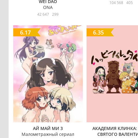
WEI DAO
104 568
405
ONA
42 647
299
6.17
6.35
АЙ МАЙ МИ 3
АКАДЕМИЯ КЛИНКА:
Малометражный сериал
СВЯТОГО ВАЛЕНТ