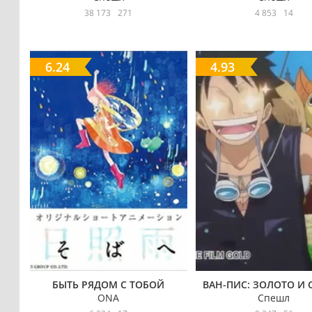
38 173
271
4 853
14
6.24
4.93
БЫТЬ РЯДОМ С ТОБОЙ
ВАН-ПИС: ЗОЛОТО И 
ONA
Спешл