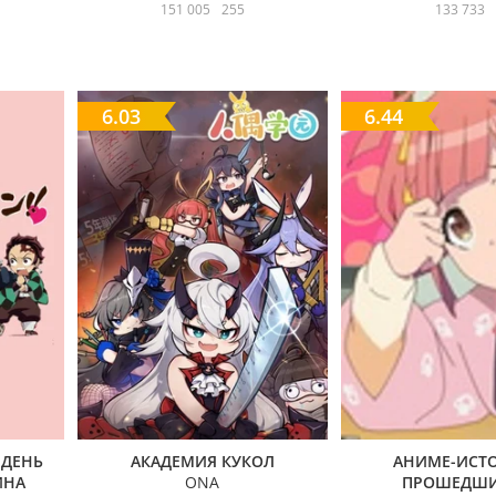
151 005
255
133 733
6.03
6.44
 ДЕНЬ
АКАДЕМИЯ КУКОЛ
АНИМЕ-ИСТ
ИНА
ONA
ПРОШЕДШИ