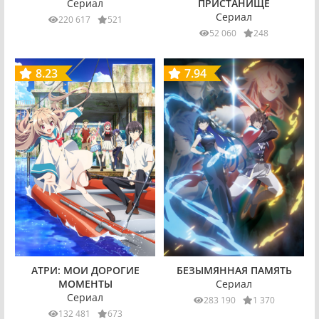
Сериал
ПРИСТАНИЩЕ
Сериал
220 617
521
52 060
248
8.23
7.94
АТРИ: МОИ ДОРОГИЕ
БЕЗЫМЯННАЯ ПАМЯТЬ
МОМЕНТЫ
Сериал
Сериал
283 190
1 370
132 481
673