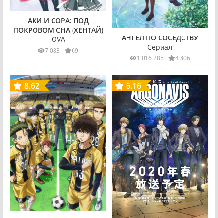
АКИ И СОРА: ПОД
ПОКРОВОМ СНА (ХЕНТАЙ)
АНГЕЛ ПО СОСЕДСТВУ
OVA
Сериал
7 083
69
1 016 285
4 806
8.62
6.16