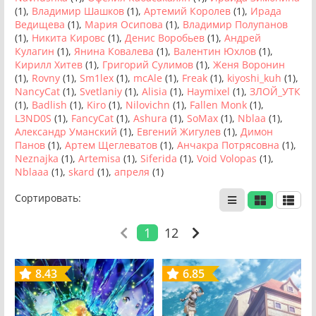
(1),
Владимир Шашков
(1),
Артемий Королев
(1),
Ирада
Ведищева
(1),
Мария Осипова
(1),
Владимир Полупанов
(1),
Никита Кировс
(1),
Денис Воробьев
(1),
Андрей
Кулагин
(1),
Янина Ковалева
(1),
Валентин Юхлов
(1),
Кирилл Хитев
(1),
Григорий Сулимов
(1),
Женя Воронин
(1),
Rovny
(1),
Sm1lex
(1),
mcAle
(1),
Freak
(1),
kiyoshi_kuh
(1),
NancyСat
(1),
Svetlaniy
(1),
Alisia
(1),
Haymixel
(1),
ЗЛОЙ_УТК
(1),
Badlish
(1),
Kiro
(1),
Nilovichn
(1),
Fallen Monk
(1),
L3ND0S
(1),
FancyCat
(1),
Ashura
(1),
SoMax
(1),
Nblaa
(1),
Александр Уманский
(1),
Евгений Жигулев
(1),
Димон
Панов
(1),
Артем Щеглеватов
(1),
Анчакра Потрясовна
(1),
Neznajka
(1),
Artemisa
(1),
Siferida
(1),
Void Volopas
(1),
Nblaaa
(1),
skard
(1),
апреля
(1)
Сортировать:
1
12
8.43
6.85