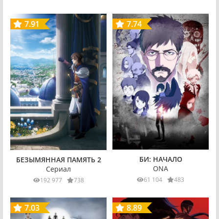
7.91
7.74
БИ: НАЧАЛО
БЕЗЫМЯННАЯ ПАМЯТЬ 2
ONA
Сериал
61 104
483
192 977
738
7.03
8.89