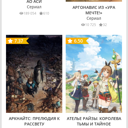
АО АСИ
Сериал
АРГОНАВИС ИЗ «УРА
МЕЧТЕ!»
189 054
610
Сериал
10 725
32
7.37
6.50
АРКНАЙТС: ПРЕЛЮДИЯ К
АТЕЛЬЕ РАЙЗЫ: КОРОЛЕВА
РАССВЕТУ
ТЬМЫ И ТАЙНОЕ