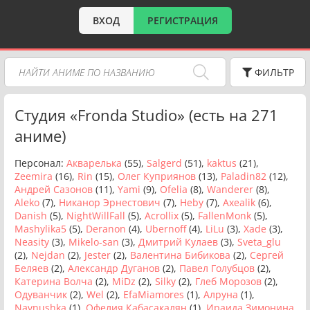
ВХОД
РЕГИСТРАЦИЯ
ФИЛЬТР
Студия «Fronda Studio» (есть на 271
аниме)
Персонал:
Акварелька
(55),
Salgerd
(51),
kaktus
(21),
Zeemira
(16),
Rin
(15),
Олег Куприянов
(13),
Paladin82
(12),
Андрей Сазонов
(11),
Yami
(9),
Ofelia
(8),
Wanderer
(8),
Aleko
(7),
Никанор Эрнестович
(7),
Heby
(7),
Axealik
(6),
Danish
(5),
NightWillFall
(5),
Acrollix
(5),
FallenMonk
(5),
Mashylika5
(5),
Deranon
(4),
Ubernoff
(4),
LiLu
(3),
Xade
(3),
Neasity
(3),
Mikelo-san
(3),
Дмитрий Кулаев
(3),
Sveta_glu
(2),
Nejdan
(2),
Jester
(2),
Валентина Бибикова
(2),
Сергей
Беляев
(2),
Александр Дуганов
(2),
Павел Голубцов
(2),
Катерина Волча
(2),
MiDz
(2),
Silky
(2),
Глеб Морозов
(2),
Одуванчик
(2),
Wel
(2),
EfaMiamores
(1),
Алруна
(1),
Navnushka
(1),
Oфелия Кабасакалян
(1),
Ираида Зимонина