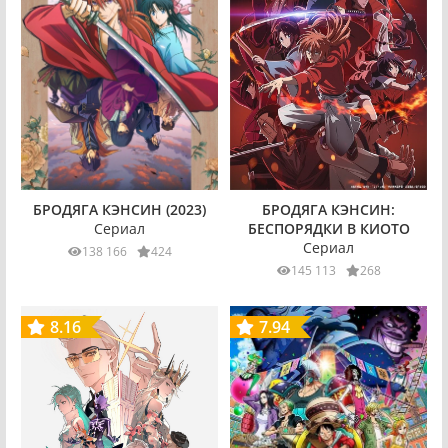
БРОДЯГА КЭНСИН (2023)
БРОДЯГА КЭНСИН:
Сериал
БЕСПОРЯДКИ В КИОТО
Сериал
138 166
424
145 113
268
8.16
7.94