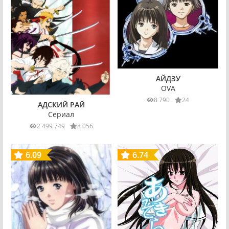
АЙДЗУ
OVA
8 790
24
АДСКИЙ РАЙ
Сериал
2 499 749
8 056
6.09
6.74