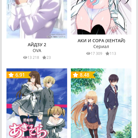
АКИ И СОРА (ХЕНТАЙ)
АЙДЗУ 2
Сериал
OVA
17 309
113
13 218
23
6.91
8.48