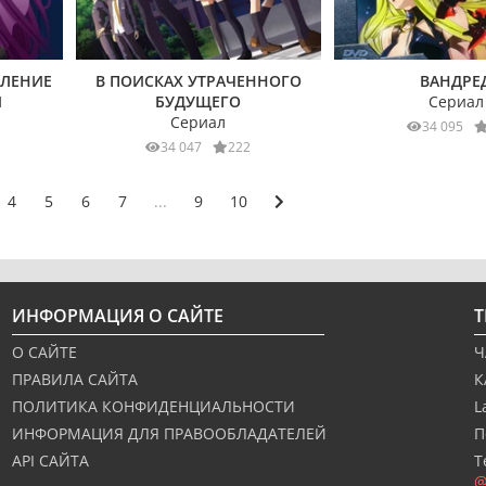
БЛЕНИЕ
В ПОИСКАХ УТРАЧЕННОГО
ВАНДРЕ
И
БУДУЩЕГО
Сериал
Сериал
34 095
34 047
222
4
5
6
7
...
9
10
ИНФОРМАЦИЯ О САЙТЕ
О САЙТЕ
Ч
ПРАВИЛА САЙТА
К
ПОЛИТИКА КОНФИДЕНЦИАЛЬНОСТИ
L
ИНФОРМАЦИЯ ДЛЯ ПРАВООБЛАДАТЕЛЕЙ
П
API САЙТА
Т
@