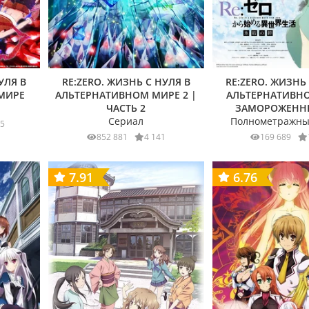
УЛЯ В
RE:ZERO. ЖИЗНЬ С НУЛЯ В
RE:ZERO. ЖИЗНЬ
МИРЕ
АЛЬТЕРНАТИВНОМ МИРЕ 2 |
АЛЬТЕРНАТИВНО
ЧАСТЬ 2
ЗАМОРОЖЕНН
Сериал
Полнометражны
85
852 881
4 141
169 689
7.91
6.76