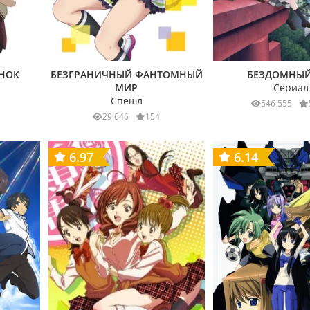
НОК
БЕЗГРАНИЧНЫЙ ФАНТОМНЫЙ
БЕЗДОМНЫЙ
МИР
Сериал
Спешл
546 555
29 646
154
6.97
6.14