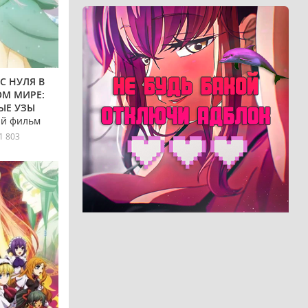
 С НУЛЯ В
М МИРЕ:
ЫЕ УЗЫ
й фильм
1 803