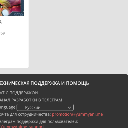
Д
59
ТЕХНИЧЕСКАЯ ПОДДЕРЖКА И ПОМОЩЬ
АТ С ПОДДЕРЖКОЙ
АНАЛ РАЗРАБОТКИ В ТЕЛЕГРАМ
anguage:
🇷🇺 Русский
очта для сотрудничества:
promotion@yummyani.me
елеграм поддержки для пользователей:
YummyAnime_support