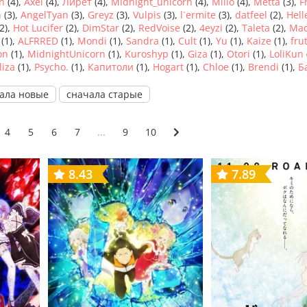
n
(4),
Axel
(4),
Лирет
(4),
Midnight_unicorn
(4),
Milio
(4),
Metta
(3),
F
n
(3),
AngelTyan
(3),
Greyz
(3),
Vulpis
(3),
l`ermite
(3),
datfeel
(2),
Hell
2),
Hot Lucifer
(2),
DimStar
(2),
RedVoise
(2),
4eyzi
(2),
Taleta
(2),
Ma
(1),
ALFRRED
(1),
Mondi
(1),
Sandra
(1),
Cult
(1),
Yu
(1),
Kaize
(1),
fru
on
(1),
MidnightUnicorn
(1),
Kuroshyp
(1),
Giza
(1),
Otori
(1),
LoliKun
liza
(1),
Psycho.
(1),
Капитоли
(1),
Hogart
(1),
Chloe
(1),
Brendi
(1),
Б
ала новые
сначала старые
4
5
6
7
...
9
10
8.43
7.89