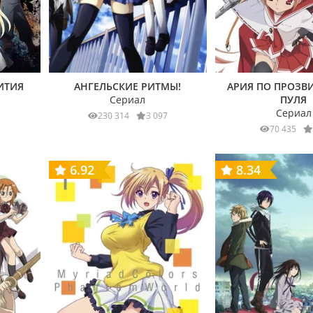
ИТИЯ
АНГЕЛЬСКИЕ РИТМЫ!
АРИЯ ПО ПРОЗВ
Сериал
ПУЛЯ
Сериал
1
230 314
3 097
70 435
6.92
8.34