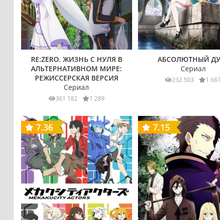
RE:ZERO. ЖИЗНЬ С НУЛЯ В
АБСОЛЮТНЫЙ ДУ
АЛЬТЕРНАТИВНОМ МИРЕ:
Сериал
РЕЖИССЕРСКАЯ ВЕРСИЯ
232 503
1 66
Сериал
361 182
1 289
7.36
7.15