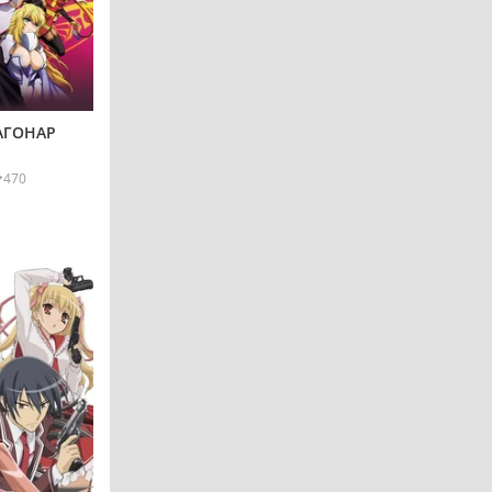
АГОНАР
470