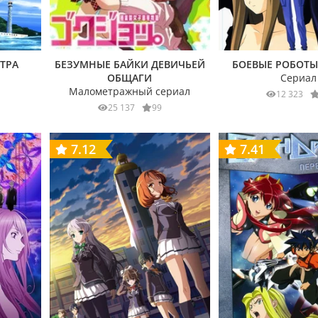
ТРА
БЕЗУМНЫЕ БАЙКИ ДЕВИЧЬЕЙ
БОЕВЫЕ РОБОТ
ОБЩАГИ
Сериал
Малометражный сериал
12 323
25 137
99
7.12
7.41