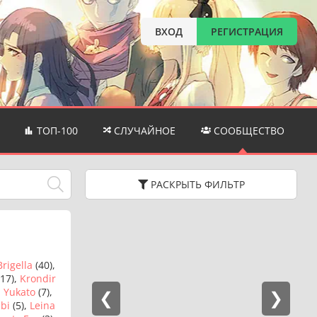
ВХОД
РЕГИСТРАЦИЯ
ТОП-100
СЛУЧАЙНОЕ
СООБЩЕСТВО
РАСКРЫТЬ
ФИЛЬТР
Brigella
(40),
17),
Krondir
,
Yukato
(7),
bi
(5),
Leina