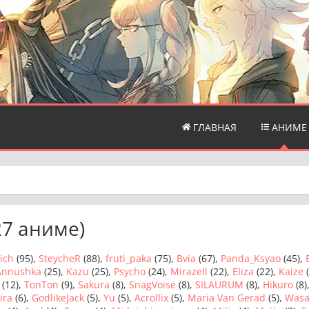
ГЛАВНАЯ
АНИМЕ
27 аниме)
ich
(95),
SteycheR
(88),
fruti_paka
(75),
Bvia
(67),
Panda_Ksyao
(45),
Annushka
(25),
Kazu
(25),
Psycho
(24),
Mirazell
(22),
Eliza
(22),
Kaize
(
(12),
TonTon
(9),
Sakura
(8),
SnagVoise
(8),
SILAURUM
(8),
Hikuro
(8)
ira
(6),
GodlikeJack
(5),
Yu
(5),
Acrollix
(5),
Maria Van Gerad
(5),
Wasa