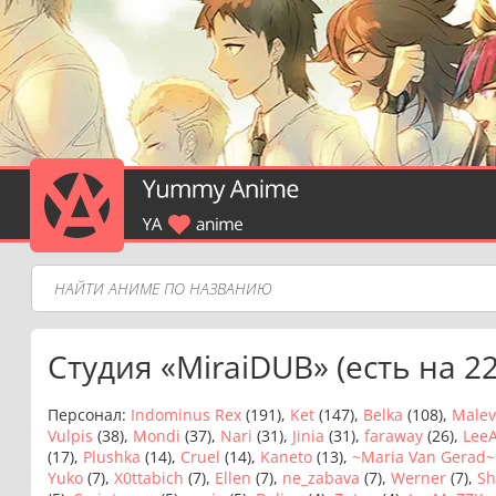
Студия «MiraiDUB» (есть на 2
Персонал:
Indominus Rex
(191),
Ket
(147),
Belka
(108),
Malev
Vulpis
(38),
Mondi
(37),
Nari
(31),
Jinia
(31),
faraway
(26),
Lee
(17),
Plushka
(14),
Cruel
(14),
Kaneto
(13),
~Maria Van Gerad~
Yuko
(7),
X0ttabich
(7),
Ellen
(7),
ne_zabava
(7),
Werner
(7),
Sh