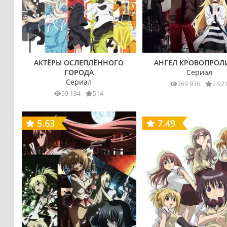
АКТЁРЫ ОСЛЕПЛЁННОГО
АНГЕЛ КРОВОПРОЛ
ГОРОДА
Сериал
Сериал
269 936
2 92
59 134
514
5.63
7.49