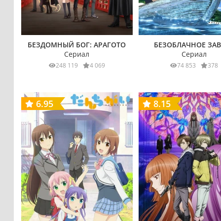
БЕЗДОМНЫЙ БОГ: АРАГОТО
БЕЗОБЛАЧНОЕ ЗАВ
Сериал
Сериал
248 119
4 069
74 853
378
6.95
8.15