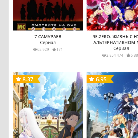
7 САМУРАЕВ
RE:ZERO. ЖИЗНЬ С Н
Сериал
АЛЬТЕРНАТИВНОМ 
Сериал
62 929
171
2 854 474
6 8
8.37
6.95