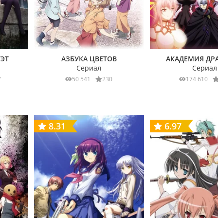
ЭТ
АЗБУКА ЦВЕТОВ
АКАДЕМИЯ ДР
Сериал
Сериал
7
50 541
230
174 610
8.31
6.97