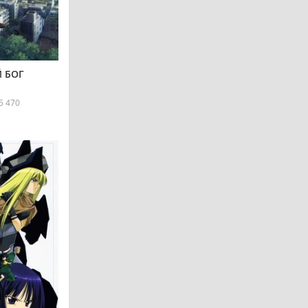
 БОГ
5 470