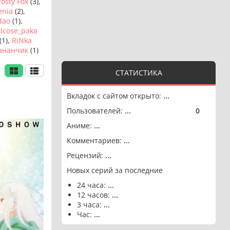
rosty Fox
(3),
enia
(2),
dao
(1),
ticose_paka
(1),
RiNka
ананчик
(1)
СТАТИСТИКА
Вкладок с сайтом открыто:
...
Пользователей:
...
0
🟢
Аниме:
...
Комментариев:
...
Рецензий:
...
Новых серий за последние
24 часа:
...
12 часов:
...
3 часа:
...
Час:
...