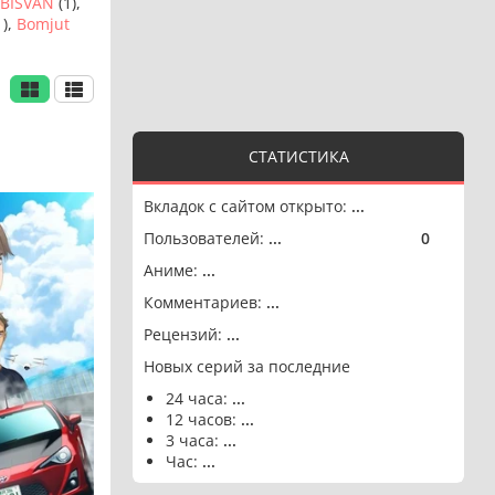
BISVAN
(1),
1),
Bomjut
СТАТИСТИКА
Вкладок с сайтом открыто:
...
Пользователей:
...
0
🟢
Аниме:
...
Комментариев:
...
Рецензий:
...
Новых серий за последние
24 часа:
...
12 часов:
...
3 часа:
...
Час:
...