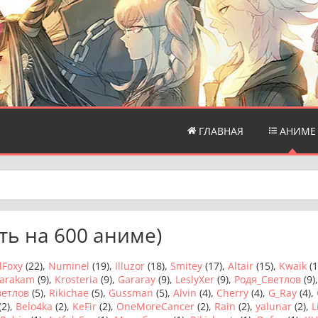
ГЛАВНАЯ
АНИМЕ
ть на 600 аниме)
lFoxy
(22),
Numinel
(19),
Illuzor
(18),
Smitey
(17),
Altair
(15),
Kwaik
(1
arakam
(9),
Krosteria
(9),
Gararay
(9),
LeslyXer
(9),
Родя_Светлов
(9)
ветлов
(5),
Rikichae
(5),
Gussman
(5),
Alvin
(4),
Cherry
(4),
G_Ray
(4),
(2),
Belo4ka
(2),
KeFir
(2),
OneMoreCancer
(2),
Rain
(2),
yalunar
(2),
L