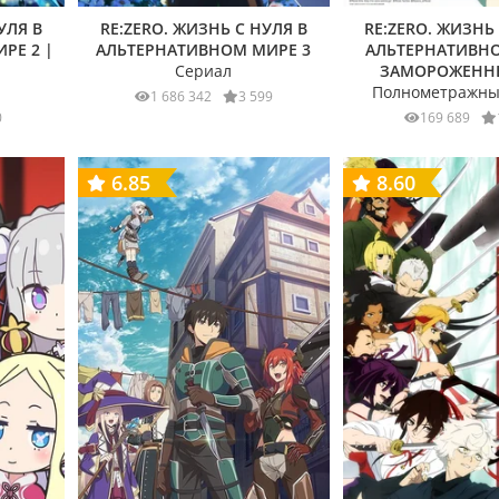
УЛЯ В
RE:ZERO. ЖИЗНЬ С НУЛЯ В
RE:ZERO. ЖИЗНЬ
РЕ 2 |
АЛЬТЕРНАТИВНОМ МИРЕ 3
АЛЬТЕРНАТИВНО
Сериал
ЗАМОРОЖЕНН
Полнометражны
1 686 342
3 599
0
169 689
6.85
8.60