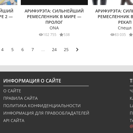
ЕЙШИЙ
АРИФУРЭТА: СИЛЬНЕЙШИЙ
АРИФУРЭТА: СИ
Е 2 —
РЕМЕСЛЕННИК В МИРЕ —
РЕМЕСЛЕННИК В
ПРОЛОГ
РЕКАП
ONA
Спешл
102 755
538
83 035
4
5
6
7
...
24
25
ИНФОРМАЦИЯ О САЙТЕ
О САЙТЕ
Ч
ПРАВИЛА САЙТА
К
ПОЛИТИКА КОНФИДЕНЦИАЛЬНОСТИ
L
ИНФОРМАЦИЯ ДЛЯ ПРАВООБЛАДАТЕЛЕЙ
П
API САЙТА
Т
@