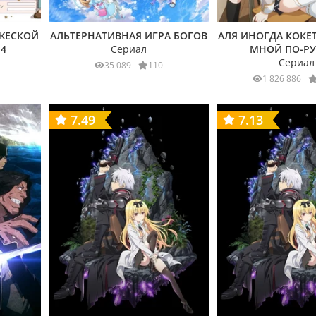
УЖЕСКОЙ
АЛЬТЕРНАТИВНАЯ ИГРА БОГОВ
АЛЯ ИНОГДА КОКЕ
14
Сериал
МНОЙ ПО-Р
Сериал
35 089
110
1 826 886
7.49
7.13