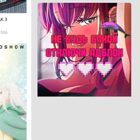
К 3
506