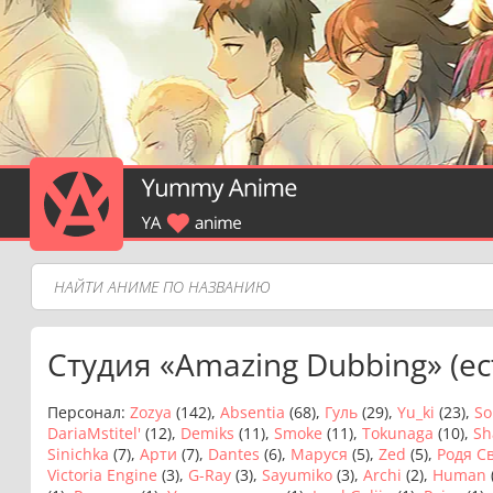
Студия «Amazing Dubbing» (ес
Персонал:
Zozya
(142),
Absentia
(68),
Гуль
(29),
Yu_ki
(23),
So
DariaMstitel'
(12),
Demiks
(11),
Smoke
(11),
Tokunaga
(10),
Sh
Sinichka
(7),
Арти
(7),
Dantes
(6),
Маруся
(5),
Zed
(5),
Родя С
Victoria Engine
(3),
G-Ray
(3),
Sayumiko
(3),
Archi
(2),
Human