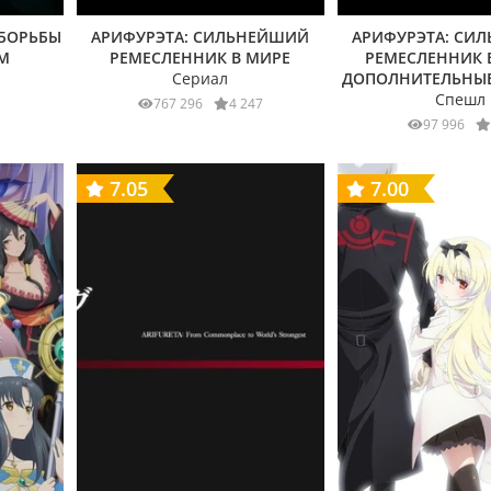
 БОРЬБЫ
АРИФУРЭТА: СИЛЬНЕЙШИЙ
АРИФУРЭТА: СИ
М
РЕМЕСЛЕННИК В МИРЕ
РЕМЕСЛЕННИК В
Сериал
ДОПОЛНИТЕЛЬНЫ
Спешл
767 296
4 247
97 996
7.05
7.00