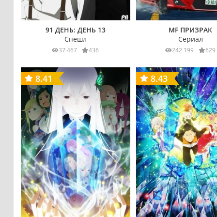
91 ДЕНЬ: ДЕНЬ 13
MF ПРИЗРАК
Спешл
Сериал
37 467
436
242 199
629
8.41
8.43