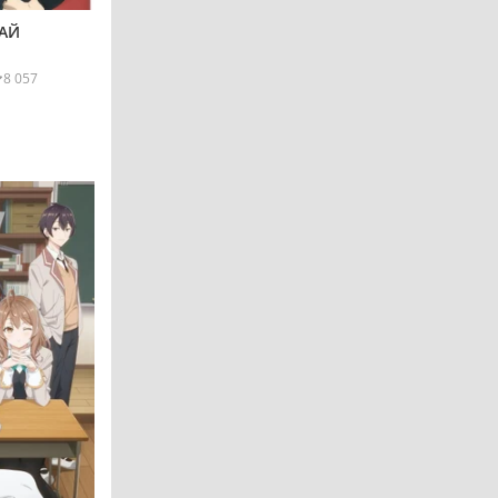
АЙ
8 057