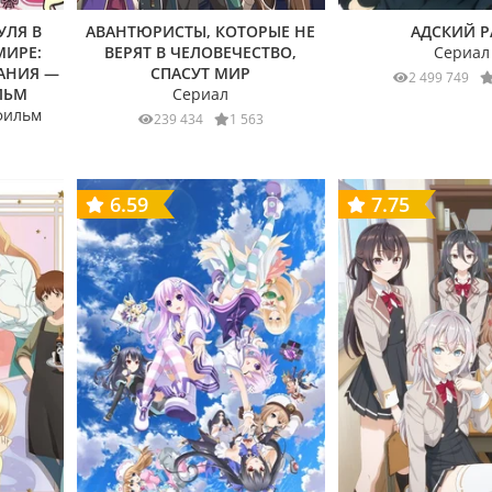
УЛЯ В
АВАНТЮРИСТЫ, КОТОРЫЕ НЕ
АДСКИЙ Р
МИРЕ:
ВЕРЯТ В ЧЕЛОВЕЧЕСТВО,
Сериал
АНИЯ —
СПАСУТ МИР
2 499 749
ЛЬМ
Сериал
фильм
239 434
1 563
6.59
7.75