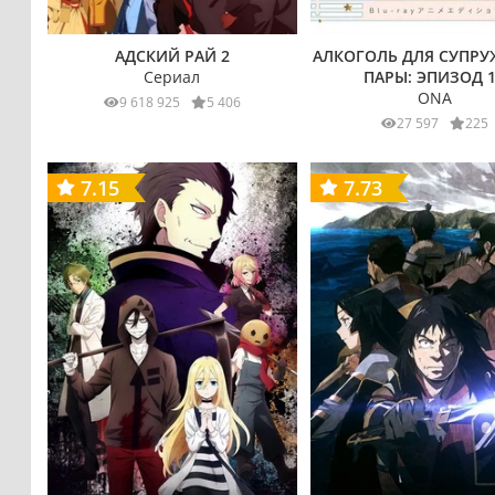
АДСКИЙ РАЙ 2
АЛКОГОЛЬ ДЛЯ СУПР
Сериал
ПАРЫ: ЭПИЗОД 
ONA
9 618 925
5 406
27 597
225
7.15
7.73