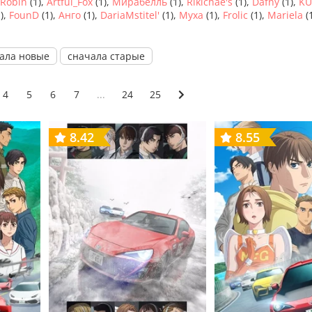
Robin
(1),
Artful_Fox
(1),
Мирабелль
(1),
Rikichae's
(1),
Dafny
(1),
KU
),
FounD
(1),
Анго
(1),
DariaMstitel'
(1),
Муха
(1),
Frolic
(1),
Mariela
(
ала новые
сначала старые
4
5
6
7
...
24
25
8.42
8.55