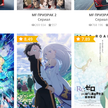
MF ПРИЗРАК 2
MF ПРИЗРА
Сериал
Сериал
269 934
557
768 196
8.49
7.89