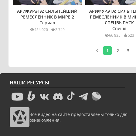
АРИФУРЭТА: СИЛЬНЕЙШИЙ
АРИФУРЭТА: СИЛЬН
РЕМЕСЛЕННИК В МИРЕ 2
РЕМЕСЛЕННИК В МИР
Сериал
СПЕЦВЫПУСК
Спешл
454 020
2 749
66 835
523
1
2
3
НАШИ РЕСУРСЫ
Все видео на сайте предоставлены только для
ознакомления.