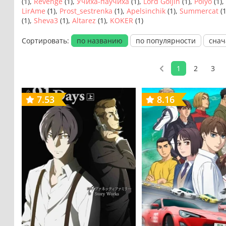
(1),
Revenge
(1),
Учиха-паучиха
(1),
Lord Goljin
(1),
Poiyo
(1),
LirAme
(1),
Prost_sestrenka
(1),
Apelsinchik
(1),
Summercat
(1
(1),
Sheva3
(1),
Altarez
(1),
KOKER
(1)
Сортировать:
по названию
по популярности
снач
1
2
3
7.53
8.16