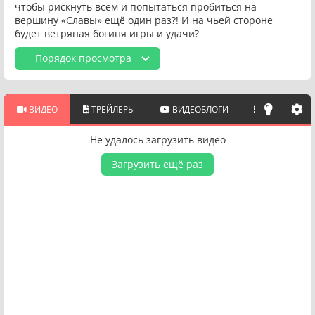
чтобы рискнуть всем и попытаться пробиться на
вершину «Славы» ещё один раз?! И на чьей стороне
будет ветряная богиня игры и удачи?
Порядок просмотра
ВИДЕО
ТРЕЙЛЕРЫ
ВИДЕОБЛОГИ
ПОХОЖИЕ 
Не удалось загрузить видео
Загрузить ещё раз