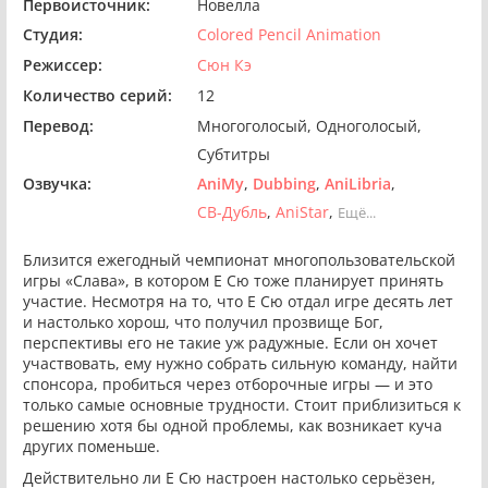
Первоисточник:
Новелла
Студия:
Colored Pencil Animation
Режиссер:
Сюн Кэ
Количество серий:
12
Перевод:
Многоголосый
Одноголосый
Субтитры
Озвучка:
AniMy
Dubbing
AniLibria
СВ-Дубль
AniStar
Ещё...
Близится ежегодный чемпионат многопользовательской
игры «Слава», в котором Е Сю тоже планирует принять
участие. Несмотря на то, что Е Сю отдал игре десять лет
и настолько хорош, что получил прозвище Бог,
перспективы его не такие уж радужные. Если он хочет
участвовать, ему нужно собрать сильную команду, найти
спонсора, пробиться через отборочные игры — и это
только самые основные трудности. Стоит приблизиться к
решению хотя бы одной проблемы, как возникает куча
других поменьше.
Действительно ли Е Сю настроен настолько серьёзен,