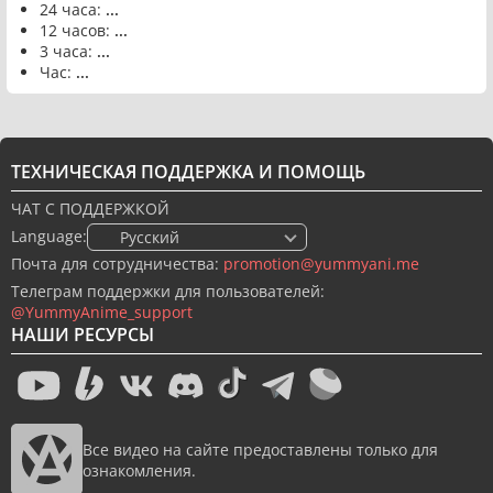
24 часа:
...
12 часов:
...
3 часа:
...
Час:
...
ТЕХНИЧЕСКАЯ ПОДДЕРЖКА И ПОМОЩЬ
ЧАТ С ПОДДЕРЖКОЙ
Language:
🇷🇺 Русский
Почта для сотрудничества:
promotion@yummyani.me
Телеграм поддержки для пользователей:
@YummyAnime_support
НАШИ РЕСУРСЫ
Все видео на сайте предоставлены только для
ознакомления.