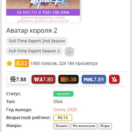
68 МЕСТО В
ТОП-100 ONA
Зарегистрируйтесь, чтобы
добавить аниме в свои списки
Аватар короля 2
Full-Time Expert 2nd Season
Full-Time Expert Season 2
…
8.02
1450
голосов,
224 184 просмотра
8.00
7.88
7.80
7.89
Статус:
вышел
Тип:
ONA
Год выхода:
Осень 2020
Возрастной рейтинг:
PG-13
Жанры:
Экшен
Не японское
Игры