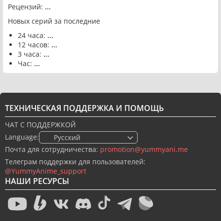
Рецензий:
...
Новых серий за последние
24 часа:
...
12 часов:
...
3 часа:
...
Час:
...
ТЕХНИЧЕСКАЯ ПОДДЕРЖКА И ПОМОЩЬ
ЧАТ С ПОДДЕРЖКОЙ
Language:
🇷🇺 Русский
Почта для сотрудничества:
promotion@yummyani.me
Телеграм поддержки для пользователей:
@YummyAnime_support
НАШИ РЕСУРСЫ