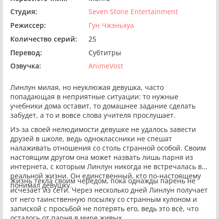
Студия:
Seven Stone Entertainment
Режиссер:
Гун Чжэньхуа
Количество серий:
25
Перевод:
Субтитры
Озвучка:
AnimeVost
Линлун милая, но неуклюжая девушка, часто
попадающая в неприятные ситуации: то нужные
учебники дома оставит, то домашнее задание сделать
забудет, а то и вовсе слова учителя прослушает.
Из-за своей нелюдимости девушке не удалось завести
друзей в школе, ведь одноклассники не спешат
налаживать отношения со столь странной особой. Своим
настоящим другом она может назвать лишь парня из
интернета, с которым Линлун никогда не встречалась в
реальной жизни. Он единственный, кто по-настоящему
Жизнь текла своим чередом, пока однажды парень не
понимал девушку.
исчезает из сети. Через несколько дней Линлун получает
от него таинственную посылку со странным кулоном и
запиской с просьбой не потерять его, ведь это всё, что
осталось от парня в мире живых.