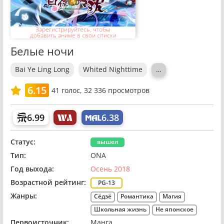
Зарегистрируйтесь, чтобы
добавить аниме в свои списки
Белые ночи
Bai Ye Ling Long
Whited Nighttime
…
6.15
41
голос,
32 336 просмотров
6.99
6.38
Статус:
вышел
Тип:
ONA
Год выхода:
Осень 2018
Возрастной рейтинг:
PG-13
Жанры:
Сёдзё
Романтика
Магия
Школьная жизнь
Не японское
Первоисточник:
Манга