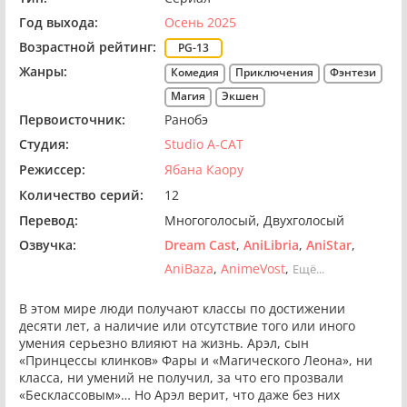
Год выхода:
Осень 2025
Возрастной рейтинг:
PG-13
Жанры:
Комедия
Приключения
Фэнтези
Магия
Экшен
Первоисточник:
Ранобэ
Студия:
Studio A-CAT
Режиссер:
Ябана Каору
Количество серий:
12
Перевод:
Многоголосый
Двухголосый
Озвучка:
Dream Cast
AniLibria
AniStar
AniBaza
AnimeVost
Ещё...
В этом мире люди получают классы по достижении
десяти лет, а наличие или отсутствие того или иного
умения серьезно влияют на жизнь. Арэл, сын
«Принцессы клинков» Фары и «Магического Леона», ни
класса, ни умений не получил, за что его прозвали
«Бесклассовым»… Но Арэл верит, что даже без них