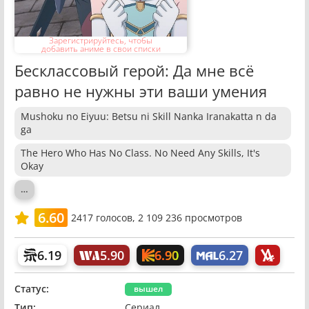
Зарегистрируйтесь, чтобы
добавить аниме в свои списки
Бесклассовый герой: Да мне всё
равно не нужны эти ваши умения
Mushoku no Eiyuu: Betsu ni Skill Nanka Iranakatta n da
ga
The Hero Who Has No Class. No Need Any Skills, It's
Okay
…
6.60
2417
голосов,
2 109 236 просмотров
6.90
6.19
5.90
6.27
Статус:
вышел
Тип:
Сериал