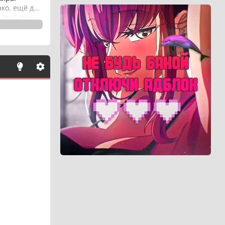
ако, ещё до
ь роботов,
«Хау