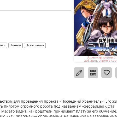
ика
Экшен
Психология
Зарегистрируйтесь,
добавить аниме в сво
ьством для проведения проекта «Последний Хранитель». Его ж
ать пилотом огромного робота под названием «Зеораймер». Эта
Масато видит, как родители принимают плату за его обучение
ию «Хау Драгона» — организации, нацеленной на завоевание 