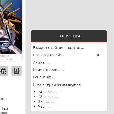
СТАТИСТИКА
Вкладок с сайтом открыто:
...
Пользователей:
...
0
🟢
 чтобы
и списки
Аниме:
...
Комментариев:
...
Рецензий:
...
Новых серий за последние
24 часа:
...
12 часов:
...
изнь
3 часа:
...
Час:
...
. Тем
мира.