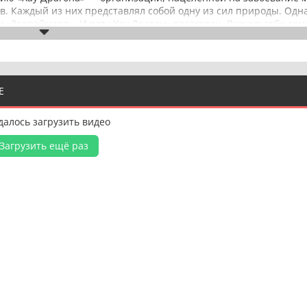
в. Каждый из них представлял собой одну из сил природы. Одн
«Зеораймера». И вот «Хау Драгон» воссоздан. Вернув себе сем
олжны пилотировать «Зеораймера», чтобы вести борьбу против 
их «я» имеют скрытые стороны.
Е
далось загрузить видео
Загрузить ещё раз