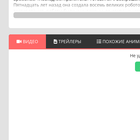
Пятнадцать лет назад она создала восемь великих робото
тестирования, роботы были уничтожены, за исключением 
они желают и восьмого. Теперь Масато и Мику Химуро д
Драгон». Однако ни Масато, ни Мику пока не знают, что 
ВИДЕО
ТРЕЙЛЕРЫ
ПОХОЖИЕ АНИМ
Не у