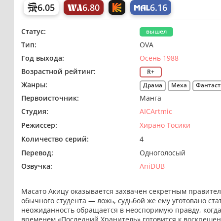
6.05
6.80
6.16
Статус:
вышел
Тип:
OVA
Год выхода:
Осень 1988
Возрастной рейтинг:
R+
Жанры:
Драма
Меха
Фантаст
Первоисточник:
Манга
Студия:
AICArtmic
Режиссер:
Хирано Тосики
Количество серий:
4
Перевод:
Одноголосый
Озвучка:
AniDUB
Масато Акицу оказывается захвачен секретным правител
обычного студента — ложь, судьбой же ему уготовано ст
неожиданность обращается в неоспоримую правду, когда 
временем «Последний Хранитель» готовится к воскрешен