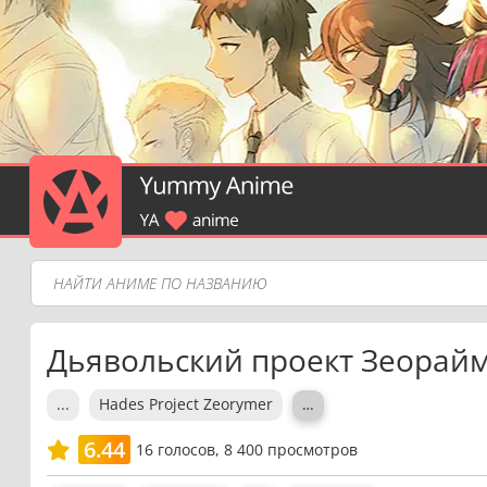
Дьявольский проект Зеорай
...
Hades Project Zeorymer
…
6.44
16
голосов,
8 400 просмотров