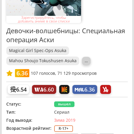
Зарегистрируйтесь, чтобы
добавить аниме в свои списки
Девочки-волшебницы: Специальная
операция Аски
Magical Girl Spec-Ops Asuka
Mahou Shoujo Tokushusen Asuka
…
6.36
107
голосов,
71 129 просмотров
6.54
6.60
6.36
Статус:
вышел
Тип:
Сериал
Год выхода:
Зима 2019
Возрастной рейтинг:
R-17+