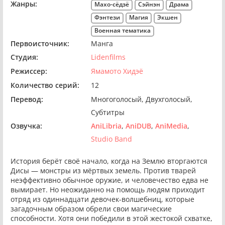
Жанры:
Махо-сёдзё
Сэйнэн
Драма
Фэнтези
Магия
Экшен
Военная тематика
Первоисточник:
Манга
Студия:
Lidenfilms
Режиссер:
Ямамото Хидэё
Количество серий:
12
Перевод:
Многоголосый
Двухголосый
Субтитры
Озвучка:
AniLibria
AniDUB
AniMedia
Studio Band
История берёт своё начало, когда на Землю вторгаются
Дисы — монстры из мёртвых земель. Против тварей
неэффективно обычное оружие, и человечество едва не
вымирает. Но неожиданно на помощь людям приходит
отряд из одиннадцати девочек-волшебниц, которые
загадочным образом обрели свои магические
способности. Хотя они победили в этой жестокой схватке,