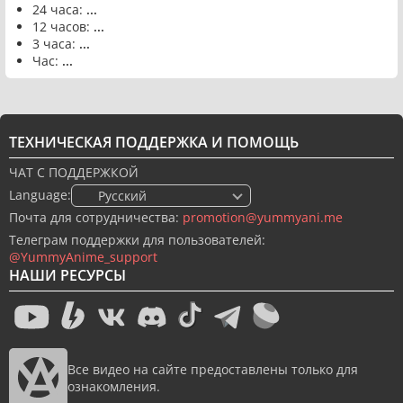
24 часа:
...
12 часов:
...
3 часа:
...
Час:
...
ТЕХНИЧЕСКАЯ ПОДДЕРЖКА И ПОМОЩЬ
ЧАТ С ПОДДЕРЖКОЙ
Language:
🇷🇺 Русский
Почта для сотрудничества:
promotion@yummyani.me
Телеграм поддержки для пользователей:
@YummyAnime_support
НАШИ РЕСУРСЫ
Все видео на сайте предоставлены только для
ознакомления.