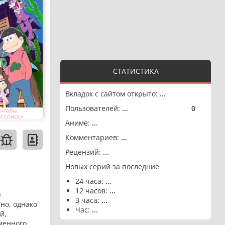
СТАТИСТИКА
Вкладок с сайтом открыто:
...
Пользователей:
...
0
🟢
 чтобы
и списки
Аниме:
...
Комментариев:
...
Рецензий:
...
Новых серий за последние
24 часа:
...
12 часов:
...
е
3 часа:
...
но, однако
Час:
...
й,
еменного