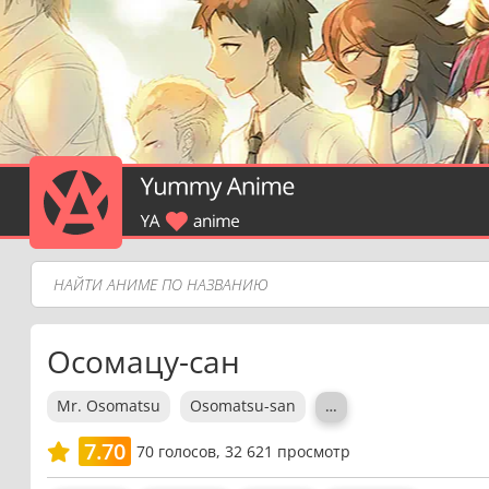
Осомацу-сан
Mr. Osomatsu
Osomatsu-san
…
7.70
70
голосов,
32 621 просмотр