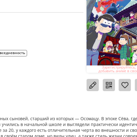
вседневность
Зарегистрируйтесь,
добавить аниме в сво
ых сыновей, старший из которых — Осомацу. В эпохе Сёва, гд
 учились в начальной школе и выглядели практически идентич
 за 20, у каждого есть отличительная черта во внешности и сво
 в своём старом доме, но виды улиц, а также стиль жизни совр