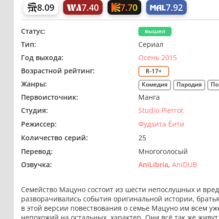
7.70
8.09
7.40
7.92
Статус:
вышел
Тип:
Сериал
Год выхода:
Осень 2015
Возрастной рейтинг:
R-17+
Жанры:
Комедия
Пародия
По
Первоисточник:
Манга
Студия:
Studio Pierrot
Режиссер:
Фудзита Ёити
Количество серий:
25
Перевод:
Многоголосый
Озвучка:
AniLibria
AniDUB
Семейство Мацуно состоит из шести непослушных и вредн
разворачивались события оригинальной истории, братья
в этой версии повествования о семье Мацуно им всем уже
непохожий на остальных, характер. Они всё так же живут