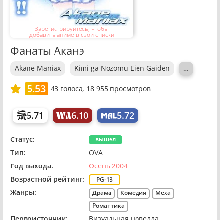
Зарегистрируйтесь, чтобы
добавить аниме в свои списки
Фанаты Аканэ
Akane Maniax
Kimi ga Nozomu Eien Gaiden
…
5.53
43
голоса,
18 955 просмотров
5.71
6.10
5.72
Статус:
вышел
Тип:
OVA
Год выхода:
Осень 2004
Возрастной рейтинг:
PG-13
Жанры:
Драма
Комедия
Меха
Романтика
Первоисточник:
Визуальная новелла