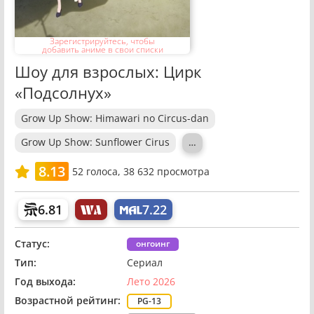
Зарегистрируйтесь, чтобы
добавить аниме в свои списки
Шоу для взрослых: Цирк
«Подсолнух»
Grow Up Show: Himawari no Circus-dan
Grow Up Show: Sunflower Cirus
…
8.13
52
голоса,
38 632 просмотра
6.81
7.22
Статус:
онгоинг
Тип:
Сериал
Год выхода:
Лето 2026
Возрастной рейтинг:
PG-13