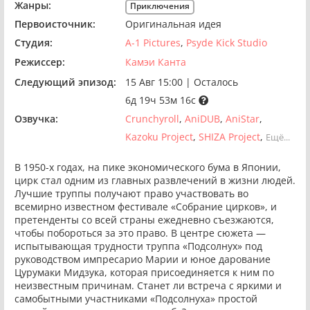
Жанры:
Приключения
Первоисточник:
Оригинальная идея
Студия:
A-1 Pictures
Psyde Kick Studio
Режиссер:
Камэи Канта
Следующий эпизод:
15 Авг 15:00
|
Осталось
6д 19ч 53м 16с
Озвучка:
Crunchyroll
AniDUB
AniStar
Kazoku Project
SHIZA Project
Ещё...
В 1950-х годах, на пике экономического бума в Японии,
цирк стал одним из главных развлечений в жизни людей.
Лучшие труппы получают право участвовать во
всемирно известном фестивале «Собрание цирков», и
претенденты со всей страны ежедневно съезжаются,
чтобы побороться за это право. В центре сюжета —
испытывающая трудности труппа «Подсолнух» под
руководством импресарио Марии и юное дарование
Цурумаки Мидзука, которая присоединяется к ним по
неизвестным причинам. Станет ли встреча с яркими и
самобытными участниками «Подсолнуха» простой