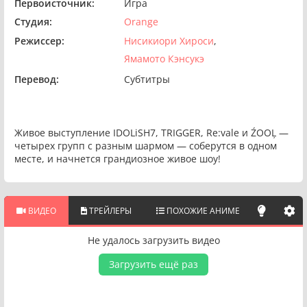
Первоисточник:
Игра
Студия:
Orange
Режиссер:
Нисикиори Хироси
Ямамото Кэнсукэ
Перевод:
Субтитры
Живое выступление IDOLiSH7, TRIGGER, Re:vale и ŹOOĻ —
четырех групп с разным шармом — соберутся в одном
месте, и начнется грандиозное живое шоу!
ВИДЕО
ТРЕЙЛЕРЫ
ПОХОЖИЕ АНИМЕ
Не удалось загрузить видео
Загрузить ещё раз