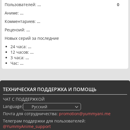
Пользователей:
...
0
🟢
Аниме:
...
Комментариев:
...
Рецензий:
...
Новых серий за последние
24 часа:
...
12 часов:
...
3 часа:
...
Час:
...
ТЕХНИЧЕСКАЯ ПОДДЕРЖКА И ПОМОЩЬ
ЧАТ С ПОДДЕРЖКОЙ
Language:
🇷🇺 Русский
Почта для сотрудничества:
promotion@yummyani.me
Телеграм поддержки для пользователей:
@YummyAnime_support