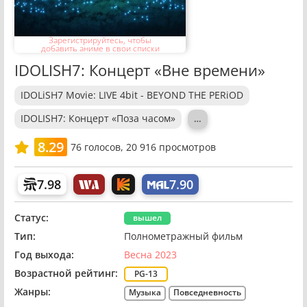
Зарегистрируйтесь, чтобы
добавить аниме в свои списки
IDOLISH7: Концерт «Вне времени»
IDOLiSH7 Movie: LIVE 4bit - BEYOND THE PERiOD
IDOLISH7: Концерт «Поза часом»
…
8.29
76
голосов,
20 916 просмотров
7.98
7.90
Статус:
вышел
Тип:
Полнометражный фильм
Год выхода:
Весна 2023
Возрастной рейтинг:
PG-13
Жанры:
Музыка
Повседневность