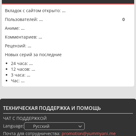
Вкладок с сайтом открыто:
...
Пользователей:
...
0
🟢
Аниме:
...
Комментариев:
...
Рецензий:
...
Новых серий за последние
24 часа:
...
12 часов:
...
3 часа:
...
Час:
...
ТЕХНИЧЕСКАЯ ПОДДЕРЖКА И ПОМОЩЬ
ЧАТ С ПОДДЕРЖКОЙ
Language:
🇷🇺 Русский
Почта для сотрудничества:
promotion@yummyani.me