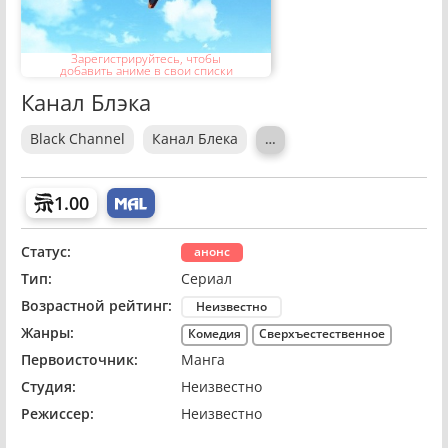
Зарегистрируйтесь, чтобы
добавить аниме в свои списки
Канал Блэка
Black Channel
Канал Блека
…
1.00
Статус:
анонс
Тип:
Сериал
Возрастной рейтинг:
Неизвестно
Жанры:
Комедия
Сверхъестественное
Первоисточник:
Манга
Студия:
Неизвестно
Режиссер:
Неизвестно