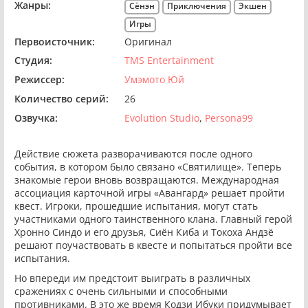
Жанры:
Сёнэн
Приключения
Экшен
Игры
Первоисточник:
Оригинал
Студия:
TMS Entertainment
Режиссер:
Умэмото Юй
Количество серий:
26
Озвучка:
Evolution Studio
Persona99
Действие сюжета разворачиваются после одного
события, в котором было связано «Святилище». Теперь
знакомые герои вновь возвращаются. Международная
ассоциация карточной игры «Авангард» решает пройти
квест. Игроки, прошедшие испытания, могут стать
участниками одного таинственного клана. Главный герой
Хронно Синдо и его друзья, Сиён Киба и Токоха Андзё
решают поучаствовать в квесте и попытаться пройти все
испытания.
Но впереди им предстоит выиграть в различных
сражениях с очень сильными и способными
противниками. В это же время Кодзи Ибуки придумывает