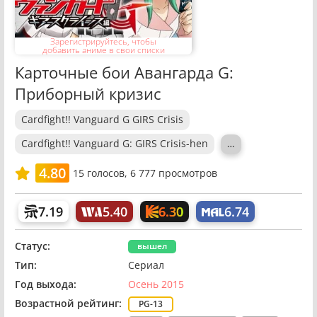
Зарегистрируйтесь, чтобы
добавить аниме в свои списки
Карточные бои Авангарда G:
Приборный кризис
Cardfight!! Vanguard G GIRS Crisis
Cardfight!! Vanguard G: GIRS Crisis-hen
…
4.80
15
голосов,
6 777 просмотров
6.30
7.19
5.40
6.74
Статус:
вышел
Тип:
Сериал
Год выхода:
Осень 2015
Возрастной рейтинг:
PG-13