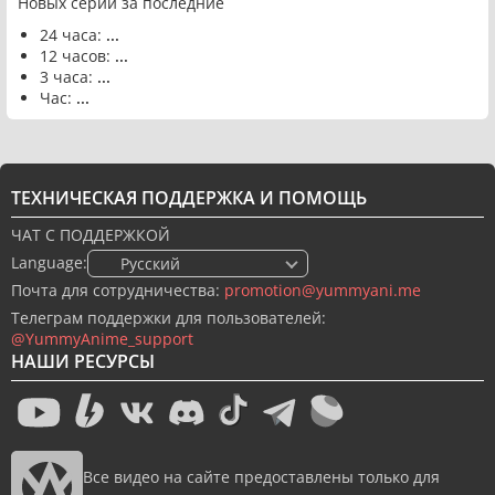
Новых серий за последние
24 часа:
...
12 часов:
...
3 часа:
...
Час:
...
ТЕХНИЧЕСКАЯ ПОДДЕРЖКА И ПОМОЩЬ
ЧАТ С ПОДДЕРЖКОЙ
Language:
🇷🇺 Русский
Почта для сотрудничества:
promotion@yummyani.me
Телеграм поддержки для пользователей:
@YummyAnime_support
НАШИ РЕСУРСЫ
Все видео на сайте предоставлены только для