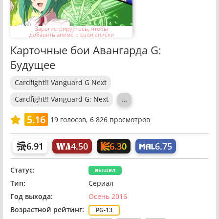
Зарегистрируйтесь, чтобы
добавить аниме в свои списки
Карточные бои Авангарда G:
Будущее
Cardfight!! Vanguard G Next
Cardfight!! Vanguard G: Next
…
5.16
19
голосов,
6 826 просмотров
6.30
6.91
4.50
6.75
Статус:
вышел
Тип:
Сериал
Год выхода:
Осень 2016
Возрастной рейтинг:
PG-13