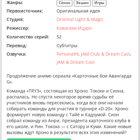
Жанры:
Сёнэн
Экшен
Игры
Первоисточник:
Оригинальная идея
Студия:
Oriental Light & Magic
Режиссер:
Кавасаки Ицуро
Количество серий:
52
Перевод:
Субтитры
Озвучка:
Persona99
JAM Club & Dream Cast
JAM & Dream Cast
Продолжение аниме-сериала «Карточные бои Авангарда
G».
Команда «TRY3», состоящая из Хроно, Токохи и Сиона,
распалась. Но спустя некоторое время судьбы её
участников вновь пересеклись, когда все они начали
собирать команды для участия в турнире «D-20». Хроно
формирует новую команду с Тайё и Кадзумой. Сион
собрал команду из Анри, президента карточного клуба в
его школе, и Рин. Токоха — с Сатору и Куми. Какие новые
вызовы ждут Хроно в результате всех этих изменений?