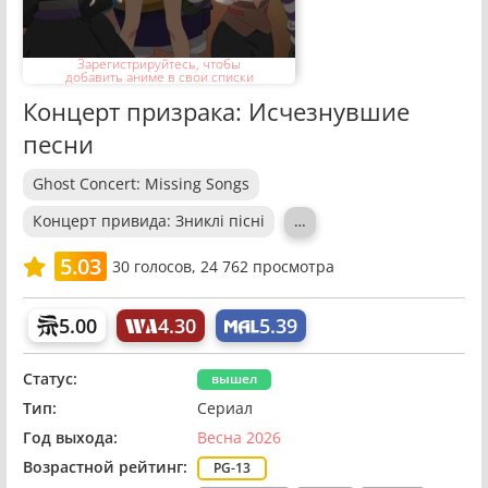
Зарегистрируйтесь, чтобы
добавить аниме в свои списки
Концерт призрака: Исчезнувшие
песни
Ghost Concert: Missing Songs
Концерт привида: Зниклі пісні
…
5.03
30
голосов,
24 762 просмотра
5.00
4.30
5.39
Статус:
вышел
Тип:
Сериал
Год выхода:
Весна 2026
Возрастной рейтинг:
PG-13