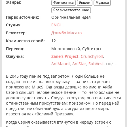
Жанры:
Фантастика
Экшен
Музыка
Сверхъестественное
Первоисточник:
Оригинальная идея
Студия:
ENGI
Режиссер:
Дзимбо Масато
Количество серий:
12
Перевод:
Многоголосый
Субтитры
Озвучка:
Zane's Project
Crunchyroll
AniMaunt
AniStar
SubVost
Ещё...
В 2045 году пение под запретом. Люди больше не
создают и не исполняют музыку — за них это делает
приложение MiucS. Однажды девушка по имени Айба
Сэрия слышит человеческое пение — то, чего больше не
должно существовать. Следуя за звуком, она сталкивается
с таинственным присутствием: призраком. Но перед ней
предстает не обычный дух, а фигура из иного мира,
известная как «Великий Призрак».
Когда Сэрия оказывается втянутой в череду встреч с