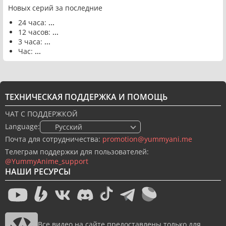
Новых серий за последние
24 часа:
...
12 часов:
...
3 часа:
...
Час:
...
ТЕХНИЧЕСКАЯ ПОДДЕРЖКА И ПОМОЩЬ
ЧАТ С ПОДДЕРЖКОЙ
Language:
🇷🇺 Русский
Почта для сотрудничества:
promotion@yummyani.me
Телеграм поддержки для пользователей:
@YummyAnime_support
НАШИ РЕСУРСЫ
Все видео на сайте предоставлены только для