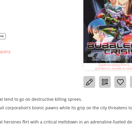
нк
mpany
Зарегистрируйтесь,
добавить аниме в сво
t tend to go on destructive killing sprees.
l corporation’s bionic pawns while its grip on the city threatens t
l heroines flirt with a critical meltdown in an adrenaline-fueled 