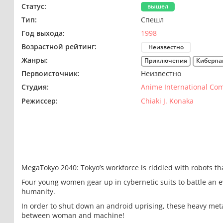
Статус:
вышел
Тип:
Спешл
Год выхода:
1998
Возрастной рейтинг:
Неизвестно
Жанры:
Приключения
Киберпа
Первоисточник:
Неизвестно
Студия:
Anime International Co
Режиссер:
Chiaki J. Konaka
MegaTokyo 2040: Tokyo’s workforce is riddled with robots tha
Four young women gear up in cybernetic suits to battle an evi
humanity.
In order to shut down an android uprising, these heavy meta
between woman and machine!