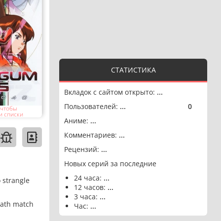
СТАТИСТИКА
Вкладок с сайтом открыто:
...
Пользователей:
...
0
🟢
 чтобы
и списки
Аниме:
...
Комментариев:
...
Рецензий:
...
Новых серий за последние
24 часа:
...
o strangle
12 часов:
...
3 часа:
...
death match
Час:
...