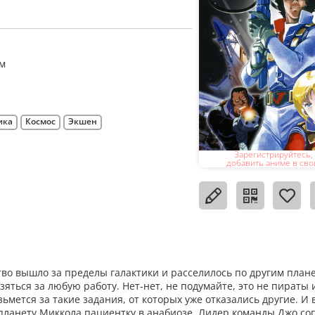
м
ика
Космос
Экшен
Зарегистрируйтесь,
добавить аниме в сво
тво вышло за пределы галактики и расселилось по другим план
яться за любую работу. Нет-нет, не подумайте, это не пираты 
зьмется за такие задания, от которых уже отказались другие. И 
 планету Миккола пациентку в анабиозе. Лидер команды Джо со