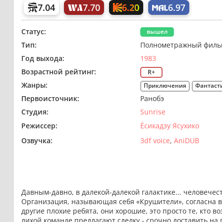
6.20
7.04
7.70
6.97
Статус:
вышел
Тип:
Полнометражный филь
Год выхода:
1983
Возрастной рейтинг:
R+
Жанры:
Приключения
Фантаст
Первоисточник:
Ранобэ
Студия:
Sunrise
Режиссер:
Ёсикадзу Ясухико
Озвучка:
3df voice
AniDUB
Давным-давно, в далекой-далекой галактике... человечес
Организация, называющая себя «Крушители», согласна вз
другие плохие ребята, они хорошие, это просто те, кто во
лихой команде предлагают сделку - срочно доставить на