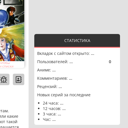
СТАТИСТИКА
Вкладок с сайтом открыто:
...
Пользователей:
...
0
🟢
 чтобы
и списки
Аниме:
...
Комментариев:
...
Рецензий:
...
Новых серий за последние
24 часа:
...
12 часов:
...
етам.
3 часа:
...
или какие
Час:
...
вот такой
глашается.