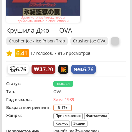
Зарегистрируйтесь, чтобы
добавить аниме в свои списки
Крушила Джо — OVA
Crusher Joe - Ice Prison Trap
Crusher Joe OVA
…
6.41
17
голосов,
7 815 просмотров
6.76
7.20
6.76
Статус:
вышел
Тип:
OVA
Год выхода:
Зима 1989
Возрастной рейтинг:
R-17+
Жанры:
Приключения
Фантастика
Космос
Экшен
Первоисточник:
Ранобэ (лайт-новелла)