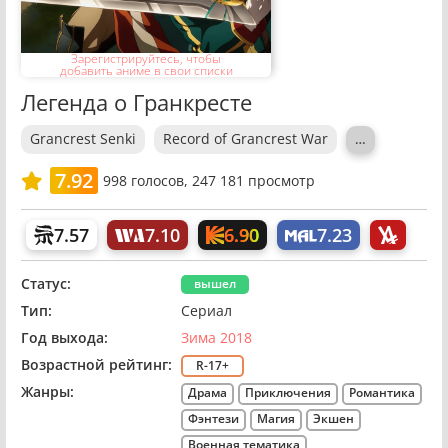
Зарегистрируйтесь, чтобы
добавить аниме в свои списки
Легенда о Гранкресте
Grancrest Senki
Record of Grancrest War
…
7.92
998
голосов,
247 181 просмотр
6.90
7.57
7.10
7.23
Статус:
вышел
Тип:
Сериал
Год выхода:
Зима 2018
Возрастной рейтинг:
R-17+
Жанры:
Драма
Приключения
Романтика
Фэнтези
Магия
Экшен
Военная тематика