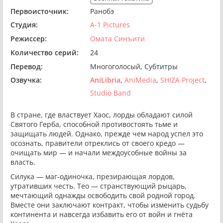
Первоисточник:
Ранобэ
Студия:
A-1 Pictures
Режиссер:
Омата Синъити
Количество серий:
24
Перевод:
Многоголосый
Субтитры
Озвучка:
AniLibria
AniMedia
SHIZA Project
Studio Band
В стране, где властвует Хаос, лорды обладают силой
Святого Герба, способной противостоять тьме и
защищать людей. Однако, прежде чем народ успел это
осознать, правители отреклись от своего кредо —
очищать мир — и начали междоусобные войны за
власть.
Силука — маг-одиночка, презирающая лордов,
утративших честь. Тео — странствующий рыцарь,
мечтающий однажды освободить свой родной город.
Вместе они заключают контракт, чтобы изменить судьбу
континента и навсегда избавить его от войн и гнёта