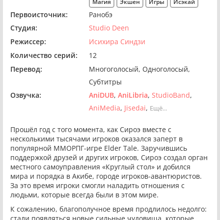
Магия
Экшен
Игры
Исэкай
Первоисточник:
Ранобэ
Студия:
Studio Deen
Режиссер:
Исихира Синдзи
Количество серий:
12
Перевод:
Многоголосый
Одноголосый
Субтитры
Озвучка:
AniDUB
AniLibria
StudioBand
AniMedia
Jisedai
Ещё...
Прошёл год с того момента, как Сироэ вместе с
несколькими тысячами игроков оказался заперт в
популярной ММОРПГ-игре Elder Tale. Заручившись
поддержкой друзей и других игроков, Сироэ создал орган
местного самоуправления «Круглый стол» и добился
мира и порядка в Акибе, городе игроков-авантюристов.
За это время игроки смогли наладить отношения с
людьми, которые всегда были в этом мире.
К сожалению, благополучное время продлилось недолго:
стали появляться новые сильные чудовища, которые