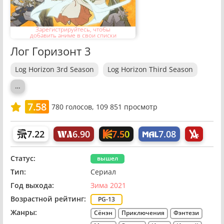
Зарегистрируйтесь, чтобы
добавить аниме в свои списки
Лог Горизонт 3
Log Horizon 3rd Season
Log Horizon Third Season
…
7.58
780
голосов,
109 851 просмотр
7.50
7.22
6.90
7.08
Статус:
вышел
Тип:
Сериал
Год выхода:
Зима 2021
Возрастной рейтинг:
PG-13
Жанры:
Сёнэн
Приключения
Фэнтези