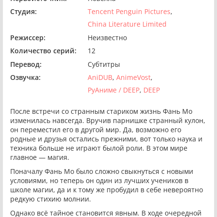
Студия:
Tencent Penguin Pictures
China Literature Limited
Режиссер:
Неизвестно
Количество серий:
12
Перевод:
Субтитры
Озвучка:
AniDUB
AnimeVost
РуАниме / DEEP
DEEP
После встречи со странным стариком жизнь Фань Мо
изменилась навсегда. Вручив парнишке странный кулон,
он переместил его в другой мир. Да, возможно его
родные и друзья остались прежними, вот только наука и
техника больше не играют былой роли. В этом мире
главное — магия.
Поначалу Фань Мо было сложно свыкнуться с новыми
условиями, но теперь он один из лучших учеников в
школе магии, да и к тому же пробудил в себе невероятно
редкую стихию молнии.
Однако всё тайное становится явным. В ходе очередной