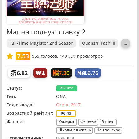
Зарегистрируйтесь, чтобы
добавить аниме в свои списки
Маг на полную ставку 2
Full-Time Magister 2nd Season
Quanzhi Fashi II
…
7.53
955
голосов,
149 999 просмотров
7.30
6.82
6.76
Статус:
вышел
Тип:
ONA
Год выхода:
Осень 2017
Возрастной рейтинг:
PG-13
Жанры:
Комедия
Фэнтези
Экшен
Школьная жизнь
Не японское
Первоисточник:
Новелла