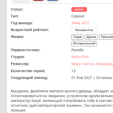
Статус:
анонс
Тип:
Сериал
Год выхода:
Зима 2027
Возрастной рейтинг:
Неизвестно
Жанры:
Сёдзё
Драма
Приклю
Исторический
Первоисточник:
Ранобэ
Студия:
Maho Film
Режиссер:
Мори Такэси
Накадзав
Количество серий:
13
Следующий эпизод:
01 Янв 2027
|
Осталось 
Мацурика, фрейлина императорского дворца, обладает 
потренироваться на свидании, устроенном одним вельмож
император Хакуё, желающий попробовать себя в сватовс
«Сначала сдай императорский экзамен». Так начинается 
Золушке.