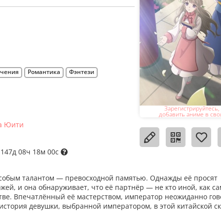
чения
Романтика
Фэнтези
Зарегистрируйтесь,
добавить аниме в сво
а Юити
147д 08ч 17м 59с
особым талантом — превосходной памятью. Однажды её просят
ей, и она обнаруживает, что её партнёр — не кто иной, как са
тве. Впечатлённый её мастерством, император неожиданно гов
история девушки, выбранной императором, в этой китайской ск