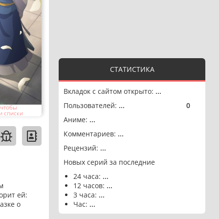
СТАТИСТИКА
Вкладок с сайтом открыто:
...
Пользователей:
...
0
🟢
 чтобы
и списки
Аниме:
...
Комментариев:
...
Рецензий:
...
Новых серий за последние
24 часа:
...
м
12 часов:
...
орит ей:
3 часа:
...
азке о
Час:
...