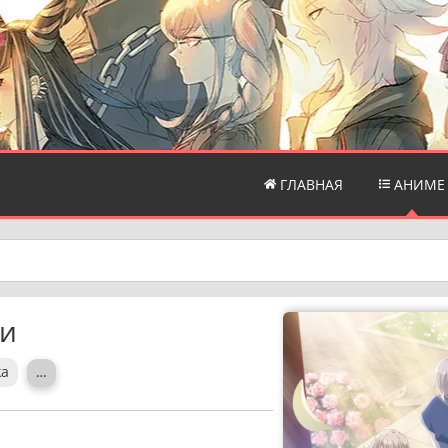
ГЛАВНАЯ
АНИМЕ
ки
ka
…