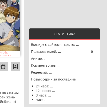
СТАТИСТИКА
Вкладок с сайтом открыто:
...
Пользователей:
...
0
🟢
 чтобы
и списки
Аниме:
...
Комментариев:
...
Рецензий:
...
Новых серий за последние
24 часа:
...
12 часов:
...
 по стопам
3 часа:
...
воей жены.
Час:
...
йсбола. И