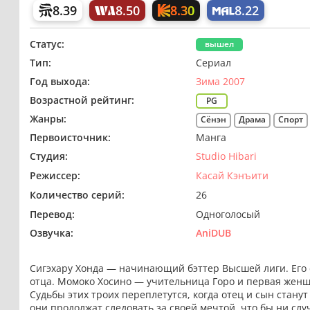
8.30
8.39
8.50
8.22
Статус:
вышел
Тип:
Сериал
Год выхода:
Зима 2007
Возрастной рейтинг:
PG
Жанры:
Сёнэн
Драма
Спорт
Первоисточник:
Манга
Студия:
Studio Hibari
Режиссер:
Касай Кэнъити
Количество серий:
26
Перевод:
Одноголосый
Озвучка:
AniDUB
Сигэхару Хонда — начинающий бэттер Высшей лиги. Его
отца. Момоко Хосино — учительница Горо и первая женщи
Судьбы этих троих переплетутся, когда отец и сын стан
они продолжат следовать за своей мечтой, что бы ни слу