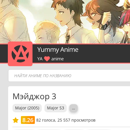
Мэйджор 3
Major (2005)
Major S3
…
8.26
82
голоса,
25 557 просмотров