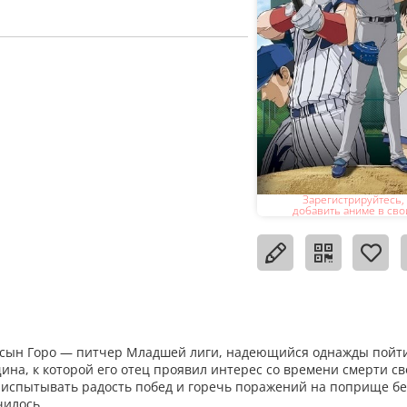
Зарегистрируйтесь,
добавить аниме в сво
 сын Горо — питчер Младшей лиги, надеющийся однажды пойти
на, к которой его отец проявил интерес со времени смерти с
ут испытывать радость побед и горечь поражений на поприще бе
чилось.