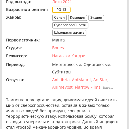
Год выхода:
Лето 2021
Возрастной рейтинг:
PG-13
Жанры:
Сёнэн
Комедия
Экшен
Суперспособности
Школьная жизнь
Первоисточник:
Манга
Студия:
Bones
Режиссер:
Нагасаки Кэндзи
Перевод:
Многоголосый
Одноголосый
Субтитры
Озвучка:
AniLibria
AniMaunt
AniStar
AnimeVost
Flarrow Films
Ещё...
Таинственная организация, движимая идеей очистить
мир от сверхспособностей, оставив в живых только
«чистых» людей без причуды, совершила
террористическую атаку, использовав бомбу, которая
выводит суперсилы из-под контроля. Данный инцидент
стал угрозой международного уровня. Во время