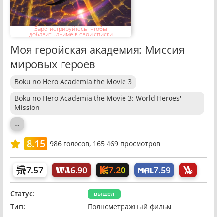
Зарегистрируйтесь, чтобы
добавить аниме в свои списки
Моя геройская академия: Миссия
мировых героев
Boku no Hero Academia the Movie 3
Boku no Hero Academia the Movie 3: World Heroes'
Mission
…
8.15
986
голосов,
165 469 просмотров
7.20
7.57
6.90
7.59
Статус:
вышел
Тип:
Полнометражный фильм