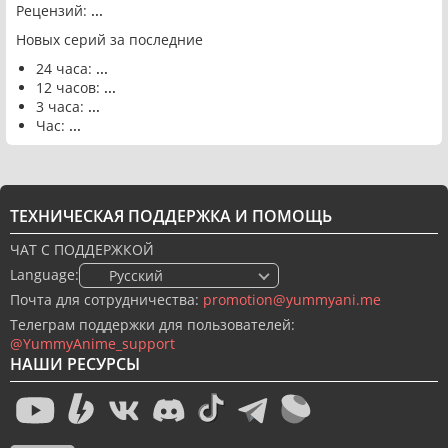
Рецензий:
...
Новых серий за последние
24 часа:
...
12 часов:
...
3 часа:
...
Час:
...
ТЕХНИЧЕСКАЯ ПОДДЕРЖКА И ПОМОЩЬ
ЧАТ С ПОДДЕРЖКОЙ
Language:
🇷🇺 Русский
Почта для сотрудничества:
promotion@yummyani.me
Телеграм поддержки для пользователей:
@YummyAnime_support
НАШИ РЕСУРСЫ