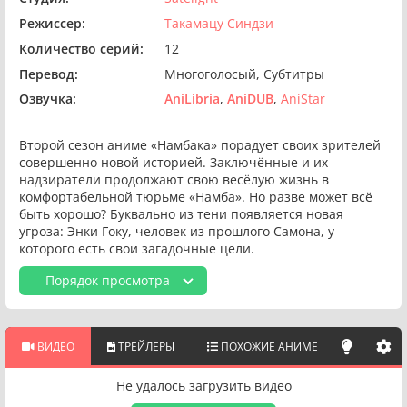
Режиссер:
Такамацу Синдзи
Количество серий:
12
Перевод:
Многоголосый
Субтитры
Озвучка:
AniLibria
AniDUB
AniStar
Второй сезон аниме «Намбака» порадует своих зрителей
совершенно новой историей. Заключённые и их
надзиратели продолжают свою весёлую жизнь в
комфортабельной тюрьме «Намба». Но разве может всё
быть хорошо? Буквально из тени появляется новая
угроза: Энки Гоку, человек из прошлого Самона, у
которого есть свои загадочные цели.
Порядок просмотра
ВИДЕО
ТРЕЙЛЕРЫ
ПОХОЖИЕ АНИМЕ
Не удалось загрузить видео