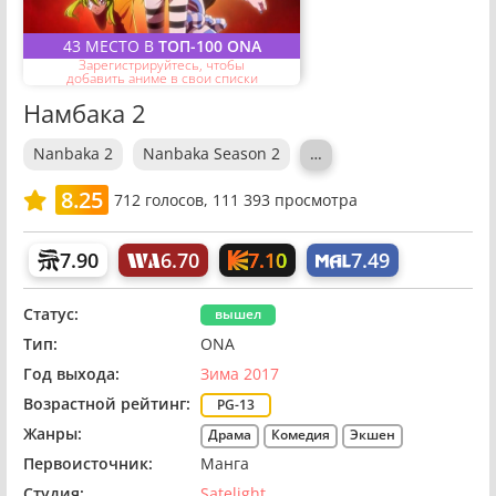
43 МЕСТО В
ТОП-100 ONA
Зарегистрируйтесь, чтобы
добавить аниме в свои списки
Намбака 2
Nanbaka 2
Nanbaka Season 2
…
8.25
712
голосов,
111 393 просмотра
7.10
7.90
6.70
7.49
Статус:
вышел
Тип:
ONA
Год выхода:
Зима 2017
Возрастной рейтинг:
PG-13
Жанры:
Драма
Комедия
Экшен
Первоисточник:
Манга
Студия:
Satelight