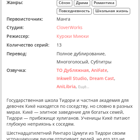
Жанры:
Сёнэн
Драма
Романтика
Повседневность
Школьная жизнь
Первоисточник:
Манга
Студия:
CloverWorks
Режиссер:
Куроки Миюки
Количество серий:
13
Перевод:
Полное дублирование
Многоголосый
Субтитры
Озвучка:
ТО Дубляжная
AniFate
Inkwell Studio
Dream Cast
AniLibria
Ещё...
Государственная школа Тидори и частная академия для
девочек Кикё находятся по соседству, но словно в разных
мирах. Кикё — элитное заведение для богатых семей,
Тидори — прибежище хулиганов. Ученицы Кикё питают
глубокую неприязнь к соседям.
Шестнадцатилетний Ринтаро Цумуги из Тидори своим
устрашающим лицом отпугивает людей, но его это не