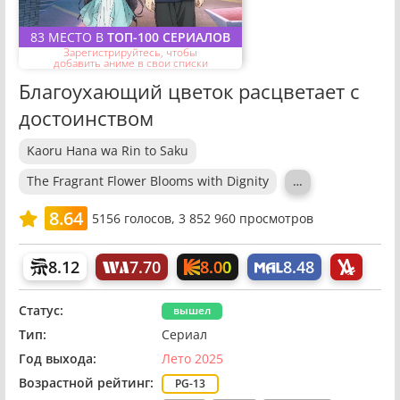
83 МЕСТО В
ТОП-100 СЕРИАЛОВ
Зарегистрируйтесь, чтобы
добавить аниме в свои списки
Благоухающий цветок расцветает с
достоинством
Kaoru Hana wa Rin to Saku
The Fragrant Flower Blooms with Dignity
…
8.64
5156
голосов,
3 852 960 просмотров
8.00
8.12
7.70
8.48
Статус:
вышел
Тип:
Сериал
Год выхода:
Лето 2025
Возрастной рейтинг:
PG-13