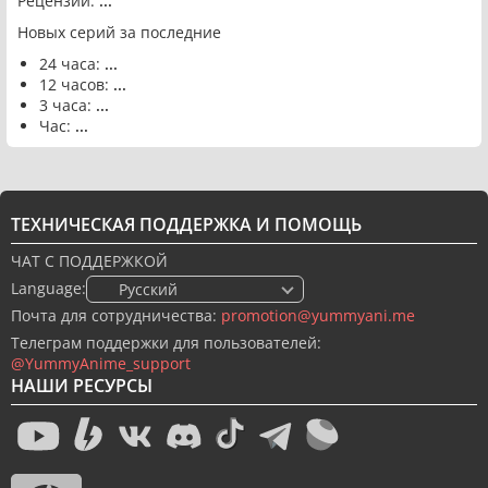
Рецензий:
...
Новых серий за последние
24 часа:
...
12 часов:
...
3 часа:
...
Час:
...
ТЕХНИЧЕСКАЯ ПОДДЕРЖКА И ПОМОЩЬ
ЧАТ С ПОДДЕРЖКОЙ
Language:
🇷🇺 Русский
Почта для сотрудничества:
promotion@yummyani.me
Телеграм поддержки для пользователей:
@YummyAnime_support
НАШИ РЕСУРСЫ